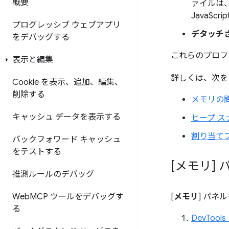
概要
ァイルは
JavaS
プログレッシブ ウェブアプリ
デタッチ
をデバッグする
これらのプロファ
表示と編集
詳しくは、次を
Cookie を表示、追加、編集、
削除する
メモリの
キャッシュ データを表示する
ヒープ 
割り当て
バックフォワード キャッシュ
をテストする
[メモリ]
推測ルールのデバッグ
Web
MCP ツールをデバッグす
[
メモリ
] パネ
る
DevToo