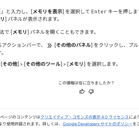
」と入力し、[
メモリを表示
] を選択して
Enter
キーを押します
リ
] パネルが表示されます。
で [
メモリ
] パネルを開くこともできます。
double_arrow
るアクションバーで、
[
その他のパネル
] をクリックし、プル
す。
[
その他
] > [
その他のツール
] > [
メモリ
] を選択します。
この情報は役に立ちましたか？
のページのコンテンツは
クリエイティブ・コモンズの表示 4.0 ライセンス
によ
より使用許諾されます。詳しくは、
Google Developers サイトのポリシー
をご