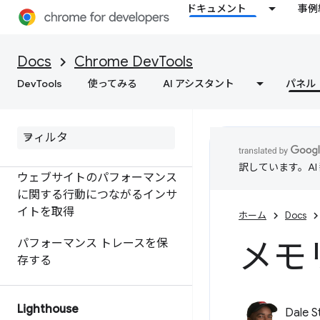
ドキュメント
事例
CSS セレクタのパフォーマンス
を分析する
Docs
Chrome DevTools
Node.js パフォーマンスのプロ
ファイリング
DevTools
使ってみる
AI アシスタント
パネル
extensibility API を使用してパ
フォーマンス データをカスタ
マイズする
訳しています。A
ウェブサイトのパフォーマンス
に関する行動につながるインサ
イトを取得
ホーム
Docs
メモ
パフォーマンス トレースを保
存する
Lighthouse
Dale S