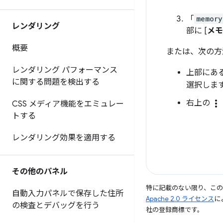
「
memory
レンダリング
部に [
メモ
概要
または、次の方法
レンダリング パフォーマンス
上部にあ
に関する問題を検出する
選択しま
more_vert
右上の
CSS メディア機能をエミュレー
トする
レンダリング効果を適用する
その他のパネル
特に記載のない限り、こ
自動入力パネルで保存した住所
Apache 2.0 ライセンス
に
の検査とデバッグを行う
社の登録商標です。