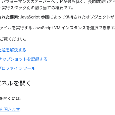
、パフォーマンスのオーバーヘッドが最も低く、長時間実行オ
cript 実行スタック別の割り当ての概要です。
された要素
: JavaScript 参照によって保持されたオブジェク
イルを実行する JavaScript VM インスタンスを選択できます
ご覧ください。
問題を解決する
スナップショットを記録する
プロファイラ ツール
 パネルを開く
ルを開くには:
ls を開きます
。