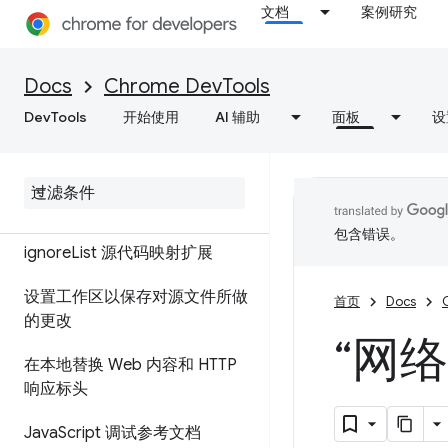
概览
文档
案例研究
调试 JavaScript
Docs
Chrome DevTools
使用断点暂停代码
DevTools
开始使用
AI 辅助
面板
设
运行 Java
Script 代码段
调试原始代码，而不是使用源代
码映射进行部署
包含错误。
ignore
List 源代码映射扩展
设置工作区以保存对源文件所做
首页
Docs
的更改
“网
在本地替换 Web 内容和 HTTP
响应标头
Java
Script 调试参考文档