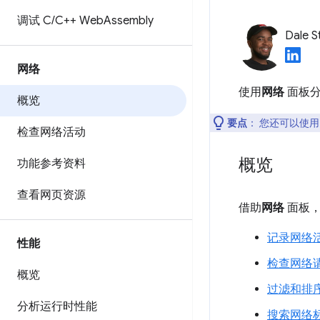
调试 C
/
C++ Web
Assembly
Dale S
网络
使用
网络
面板分
概览
要点
：
您还可以使
检查网络活动
概览
功能参考资料
查看网页资源
借助
网络
面板，
记录网络
性能
检查网络
概览
过滤和排
分析运行时性能
搜索网络