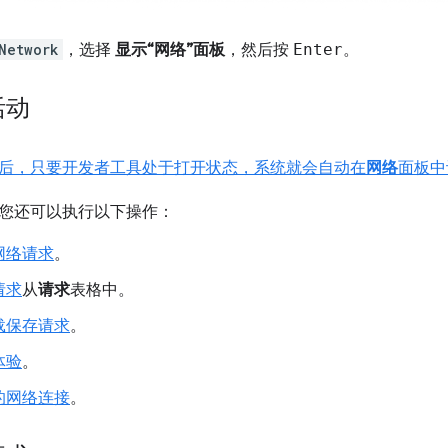
Network
，选择
显示“网络”面板
，然后按
Enter
。
活动
后，只要开发者工具处于打开状态，系统就会自动在
网络
面板中
您还可以执行以下操作：
网络请求
。
请求
从
请求
表格中。
载保存请求
。
体验
。
的网络连接
。