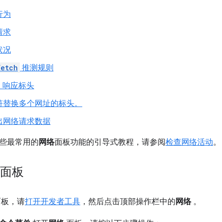
行为
请求
状况
fetch
推测规则
P 响应标头
符替换多个网址的标头。
出网络请求数据
些最常用的
网络
面板功能的引导式教程，请参阅
检查网络活动
。
”面板
板，请
打开开发者工具
，然后点击顶部操作栏中的
网络
。