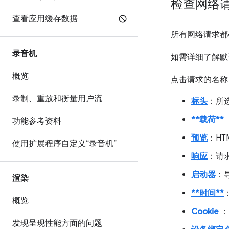
检查网络
查看应用缓存数据
所有网络请求都
录音机
如需详细了解默
概览
点击请求的名称
录制、重放和衡量用户流
标头
：所选
**载荷**
功能参考资料
预览
：HT
使用扩展程序自定义“录音机”
响应
：请求
启动器
：
渲染
**时间**
概览
Cookie
：
发现呈现性能方面的问题