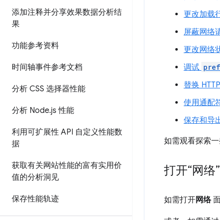
添加注释并分享效果数据分析结
更改加载
果
屏蔽网络
功能参考资料
更改网络
时间轴事件参考文档
调试
pre
替换 HTT
分析 CSS 选择器性能
使用通配
分析 Node
.
js 性能
保存和导
利用可扩展性 API 自定义性能数
如需观看探索一
据
获取有关网站性能的富有实用价
打开“网络
值的分析洞见
保存性能轨迹
如需打开
网络
面