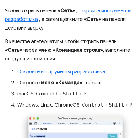
Чтобы открыть панель
«Сеть»
,
откройте инструменты
разработчика
, а затем щелкните
«Сеть»
на панели
действий вверху.
В качестве альтернативы, чтобы открыть панель
«Сеть»
через
меню «Командная строка»,
выполните
следующие действия:
Откройте инструменты разработчика
.
Откройте
меню «Команда»
, нажав:
macOS:
Command
+
Shift
+
P
Windows, Linux, ChromeOS:
Control
+
Shift
+
P