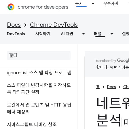
개요
문서
우수사례
자바스크립트 디버그
Docs
Chrome DevTools
중단점을 사용하여 코드 일시중지
DevTools
시작하기
AI 지원
패널
설
자바스크립트 스니펫 실행
소스 맵으로 배포하는 대신 원본
코드 디버그
합니다. AI 번역에
ignore
List 소스 맵 확장 프로그램
소스 파일에 변경사항을 저장하도
홈
Docs
Ch
록 작업공간 설정
네트워
로컬에서 웹 콘텐츠 및 HTTP 응답
헤더 재정의
분석
자바스크립트 디버깅 참조