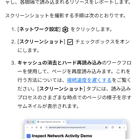
ャし、各間隔で読み込まれるリソースをレポートします。
スクリーンショットを撮影する手順は次のとおりです。
settings
[
ネットワーク設定
]
をクリックします。
check_box
[
スクリーンショット
]
チェックボックスをオン
にします。
キャッシュの消去とハード再読み込み
のワークフロ
ーを使用して、ページを再度読み込みます。これを
行う方法については、
接続速度を遅くする
をご覧く
ださい。[
スクリーンショット
] タブには、読み込み
プロセスのさまざまな時点でのページの様子を示す
サムネイルが表示されます。