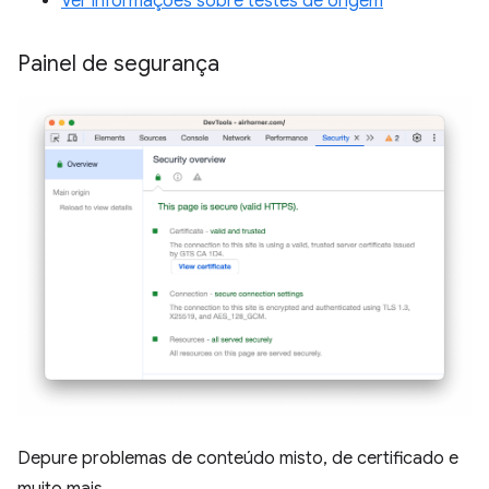
Ver informações sobre testes de origem
Painel de segurança
Depure problemas de conteúdo misto, de certificado e