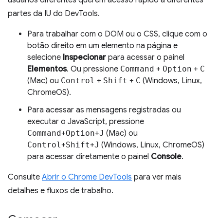
usuários diferentes querem acesso rápido a diferentes
partes da IU do DevTools.
Para trabalhar com o DOM ou o CSS, clique com o
botão direito em um elemento na página e
selecione
Inspecionar
para acessar o painel
Elementos
. Ou pressione
Command
+
Option
+
C
(Mac) ou
Control
+
Shift
+
C
(Windows, Linux,
ChromeOS).
Para acessar as mensagens registradas ou
executar o JavaScript, pressione
Command
+
Option
+
J
(Mac) ou
Control
+
Shift
+
J
(Windows, Linux, ChromeOS)
para acessar diretamente o painel
Console
.
Consulte
Abrir o Chrome DevTools
para ver mais
detalhes e fluxos de trabalho.