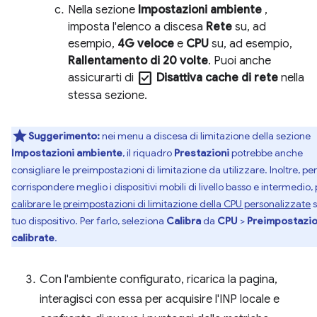
Nella sezione
Impostazioni ambiente
,
imposta l'elenco a discesa
Rete
su, ad
esempio,
4G veloce
e
CPU
su, ad esempio,
Rallentamento di 20 volte
. Puoi anche
check_box
assicurarti di
Disattiva cache di rete
nella
stessa sezione.
Suggerimento:
nei menu a discesa di limitazione della sezione
Impostazioni ambiente
, il riquadro
Prestazioni
potrebbe anche
consigliare le preimpostazioni di limitazione da utilizzare. Inoltre, per
corrispondere meglio i dispositivi mobili di livello basso e intermedio,
calibrare le preimpostazioni di limitazione della CPU personalizzate
s
tuo dispositivo. Per farlo, seleziona
Calibra
da
CPU
>
Preimpostazio
calibrate
.
Con l'ambiente configurato, ricarica la pagina,
interagisci con essa per acquisire l'INP locale e