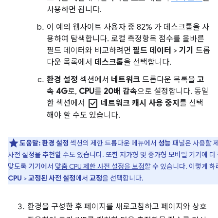
사용하면 됩니다.
이 예의 웹사이트 사용자 중 82% 가 데스크톱을 사
용하여 탐색합니다. 로컬 측정항목 점수를 올바른
필드 데이터와 비교하려면
필드 데이터
>
기기
드롭
다운 목록에서
데스크톱
을 선택합니다.
환경 설정
섹션에서
네트워크
드롭다운 목록을
고
속 4G
로,
CPU
를
20배 감속
으로 설정합니다. 동일
check_box
한 섹션에서
네트워크 캐시 사용 중지
를 선택
해야 할 수도 있습니다.
도움말:
환경 설정
섹션의 제한 드롭다운 메뉴에서
성능
패널은 사용할 
사전 설정을 추천할 수도 있습니다. 또한 저가형 및 중가형 모바일 기기에 더
맞도록 기기에서
맞춤 CPU 제한 사전 설정을 보정
할 수 있습니다. 이렇게 
CPU
>
교정된 사전 설정
에서
교정
을 선택합니다.
환경을 구성한 후 페이지를 새로고침하고 페이지와 상호