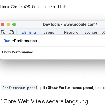
 Linux, ChromeOS:
Control
+
Shift
+
P
k
Performance panel
, pilih
Show Performance panel
, lalu 
 Core Web Vitals secara langsung