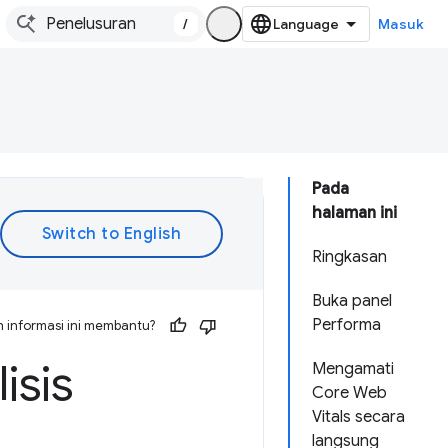
/
Masuk
Pada
halaman ini
Ringkasan
Buka panel
Performa
 informasi ini membantu?
isis
Mengamati
Core Web
Vitals secara
langsung