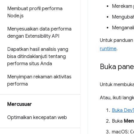
Merekam p
Membuat profil performa
Node
.
js
Mengubah
Menganali
Menyesuaikan data performa
dengan Extensibility API
Untuk panduan 
runtime
.
Dapatkan hasil analisis yang
bisa ditindaklanjuti tentang
performa situs Anda
Buka pane
Menyimpan rekaman aktivitas
performa
Untuk membuka
Atau, ikuti la
Mercusuar
Buka Dev
Optimalkan kecepatan web
Buka
Men
macOS:
C