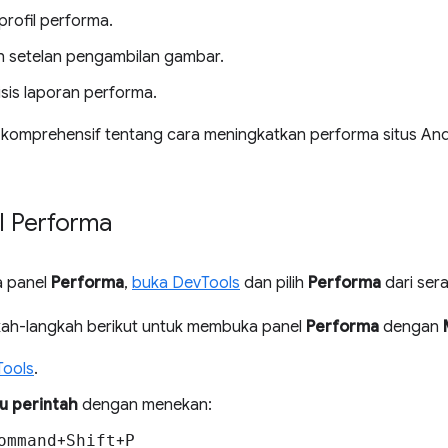
rofil performa.
 setelan pengambilan gambar.
sis laporan performa.
komprehensif tentang cara meningkatkan performa situs Anda
l Performa
 panel
Performa
,
buka DevTools
dan pilih
Performa
dari sera
ngkah-langkah berikut untuk membuka panel
Performa
dengan
Tools
.
u perintah
dengan menekan:
ommand
+
Shift
+
P