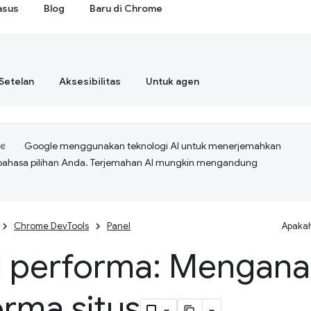
asus
Blog
Baru di Chrome
Setelan
Aksesibilitas
Untuk agen
Google menggunakan teknologi AI untuk menerjemahkan
bahasa pilihan Anda. Terjemahan AI mungkin mengandung
Chrome DevTools
Panel
Apakah
 performa: Menganal
rma situs