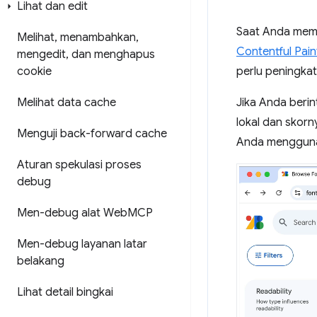
Lihat dan edit
Saat Anda mem
Melihat
,
menambahkan
,
Contentful Pain
mengedit
,
dan menghapus
perlu peningkat
cookie
Jika Anda beri
Melihat data cache
lokal dan skor
Menguji back-forward cache
Anda menggunak
Aturan spekulasi proses
debug
Men-debug alat Web
MCP
Men-debug layanan latar
belakang
Lihat detail bingkai