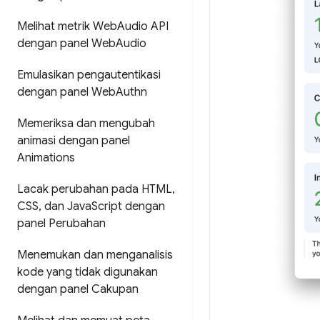
Melihat metrik Web
Audio API
dengan panel Web
Audio
Emulasikan pengautentikasi
dengan panel Web
Authn
Memeriksa dan mengubah
animasi dengan panel
Animations
Lacak perubahan pada HTML
,
CSS
,
dan Java
Script dengan
panel Perubahan
Menemukan dan menganalisis
kode yang tidak digunakan
dengan panel Cakupan