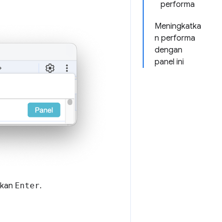
performa
Meningkatka
n performa
dengan
panel ini
tekan
Enter
.