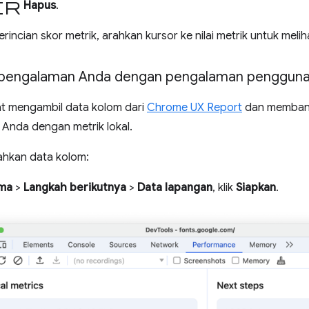
ir
Hapus
.
rincian skor metrik, arahkan kursor ke nilai metrik untuk meliha
 pengalaman Anda dengan pengalaman penggun
t mengambil data kolom dari
Chrome UX Report
dan memban
 Anda dengan metrik lokal.
hkan data kolom:
ma
>
Langkah berikutnya
>
Data lapangan
, klik
Siapkan
.