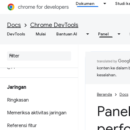
file sumber
Dokumen
Studi k
Mengganti header respons
HTTP dan konten web secara
Docs
Chrome DevTools
lokal
DevTools
Mulai
Bantuan AI
Panel
Referensi proses debug Java
Script
Men-debug Web
Assembly C
/
C++
konten ke dalam 
kesalahan.
Jaringan
Beranda
Docs
Ringkasan
Panel
Memeriksa aktivitas jaringan
perfo
Referensi fitur