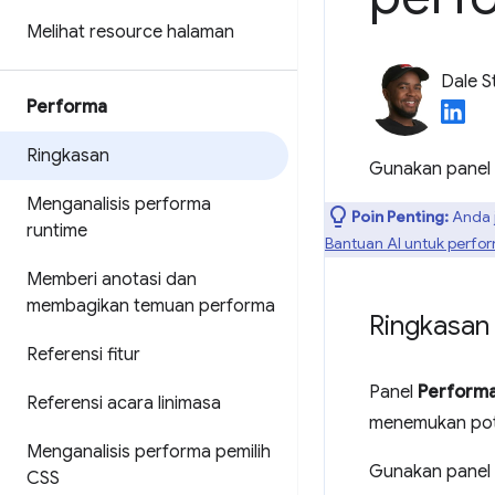
Melihat resource halaman
Dale S
Performa
Ringkasan
Gunakan panel
Menganalisis performa
Poin Penting:
Anda 
runtime
Bantuan AI untuk perfo
Memberi anotasi dan
membagikan temuan performa
Ringkasan
Referensi fitur
Panel
Perform
Referensi acara linimasa
menemukan pote
Menganalisis performa pemilih
Gunakan panel
CSS