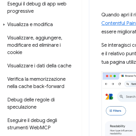
Esegui il debug di app web
progressive
Quando apri il 
Contentful Pain
Visualizza e modifica
essere migliora
Visualizzare
,
aggiungere
,
Se interagisci c
modificare ed eliminare i
cookie
e il relativo p
tua pagina utili
Visualizzare i dati della cache
Verifica la memorizzazione
nella cache back-forward
Debug delle regole di
speculazione
Eseguire il debug degli
strumenti Web
MCP