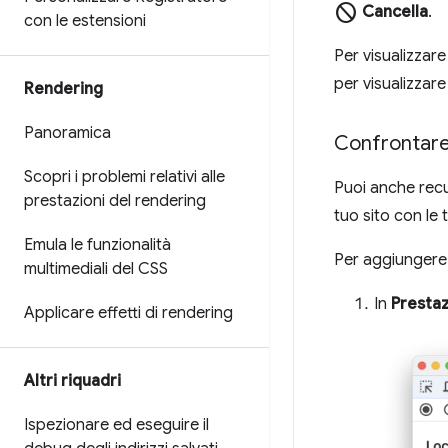
block
Cancella
.
con le estensioni
Per visualizzare
per visualizzar
Rendering
Panoramica
Confrontare 
Scopri i problemi relativi alle
Puoi anche recu
prestazioni del rendering
tuo sito con le 
Emula le funzionalità
Per aggiungere 
multimediali del CSS
In
Prestaz
Applicare effetti di rendering
Altri riquadri
Ispezionare ed eseguire il