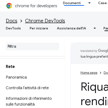
Documenti
Case 
Esegui l'override dei contenuti
web e delle intestazioni delle
risposte HTTP localmente
Docs
Chrome DevTools
Riferimento per il debug di
DevTools
Per iniziare
Assistenza dell'IA
Pa
Java
Script
Esegui il debug di Web
Assembly C
/
C++
tua lingua preferi
Rete
Home page
Do
Panoramica
Riqua
Controlla l'attività di rete
rendi
Informazioni di riferimento
sulle funzionalità