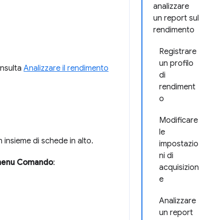
analizzare
un report sul
rendimento
Registrare
un profilo
onsulta
Analizzare il rendimento
di
rendiment
o
Modificare
le
 insieme di schede in alto.
impostazio
ni di
enu Comando
:
acquisizion
e
Analizzare
un report