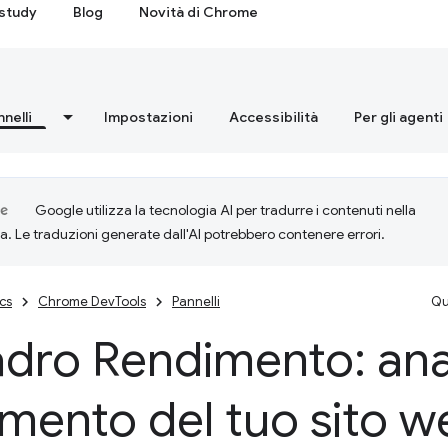
study
Blog
Novità di Chrome
nnelli
Impostazioni
Accessibilità
Per gli agenti
Google utilizza la tecnologia AI per tradurre i contenuti nella
ta. Le traduzioni generate dall'AI potrebbero contenere errori.
cs
Chrome DevTools
Pannelli
Qu
dro Rendimento: anal
mento del tuo sito w