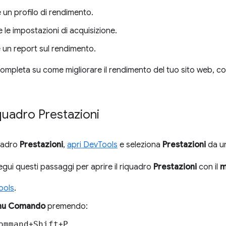
 un profilo di rendimento.
 le impostazioni di acquisizione.
 un report sul rendimento.
ompleta su come migliorare il rendimento del tuo sito web, c
riquadro Prestazioni
quadro
Prestazioni
,
apri DevTools
e seleziona
Prestazioni
da un
segui questi passaggi per aprire il riquadro
Prestazioni
con il
m
ools
.
u Comando
premendo:
ommand
+
Shift
+
P