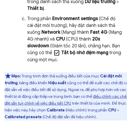
trong danh sách thả xuống
Dữ liệu trường
>
Thiết bị
.
Trong phần
Environment settings
(Chế độ
cài đặt môi trường), hãy đặt danh sách thả
xuống
Network
(Mạng) thành
Fast 4G
(Mạng
4G nhanh) và
CPU
(CPU) thành
20x
slowdown
(Giảm tốc 20 lần), chẳng hạn. Bạn
check_box
cũng có thể
Tắt bộ nhớ đệm mạng
trong
cùng một mục.
Mẹo:
Trong trình đơn thả xuống điều tiết của mục
Cài đặt môi
trường
, bảng điều khiển
Hiệu suất
cũng có thể đề xuất các chế độ c
đặt sẵn về việc điều tiết để sử dụng. Ngoài ra, để phù hợp hơn với các
thiết bị di động cấp thấp và trung bình, bạn có thể
điều chỉnh các chế
đặt sẵn tuỳ chỉnh về việc điều tiết CPU
trên thiết bị của mình. Để thực
hiện việc này, hãy chọn
Calibrate
(Hiệu chỉnh) trong phần
CPU
>
Calibrated presets
(Chế độ đặt sẵn đã hiệu chỉnh).