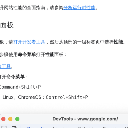
升网站性能的全面指南，请参阅
分析运行时性能
。
”面板
板，请
打开开发者工具
，然后从顶部的一组标签页中选择
性能
。
步骤使用
命令菜单
打开
性能
面板：
者工具
。
打开
命令菜单
：
Command
+
Shift
+
P
、Linux、ChromeOS：
Control
+
Shift
+
P