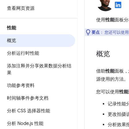
查看网页资源
使用
性能
面板分
性能
要点
：
您还可以使
概览
概览
分析运行时性能
添加注释并分享效果数据分析结
借助
性能
面板，
果
源使用的方法。
功能参考资料
您可以使用
性能
时间轴事件参考文档
记录性能
分析 CSS 选择器性能
更改拍摄
分析 Node
.
js 性能
分析效果