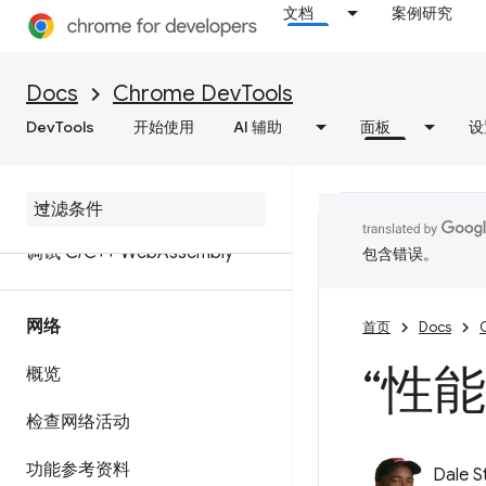
ignoreList 源代码映射扩展
文档
案例研究
设置工作区以保存对源文件所做
的更改
Docs
Chrome DevTools
DevTools
开始使用
AI 辅助
面板
设
在本地替换 Web 内容和 HTTP
响应标头
Java
Script 调试参考文档
调试 C
/
C++ Web
Assembly
包含错误。
网络
首页
Docs
“性
概览
检查网络活动
功能参考资料
Dale S