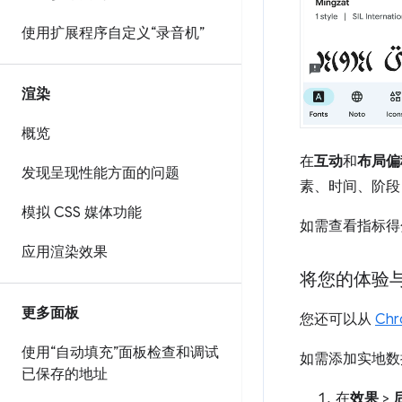
使用扩展程序自定义“录音机”
渲染
概览
在
互动
和
布局偏
发现呈现性能方面的问题
素、时间、阶段
模拟 CSS 媒体功能
如需查看指标得
应用渲染效果
将您的体验
更多面板
您还可以从
Ch
使用“自动填充”面板检查和调试
如需添加实地数
已保存的地址
在
效果
>