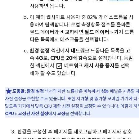
사용하면 됩니다.
이 예의 웹사이트 사용자 중 82% 가 데스크톱을 사
용하여 탐색합니다. 로컬 측정항목 점수를 올바른
필드 데이터와 비교하려면
필드 데이터
>
기기
드롭
다운 목록에서
데스크톱
을 선택합니다.
환경 설정
섹션에서
네트워크
드롭다운 목록을
고
속 4G
로,
CPU
를
20배 감속
으로 설정합니다. 동일
check_box
한 섹션에서
네트워크 캐시 사용 중지
를 선택
해야 할 수도 있습니다.
도움말:
환경 설정
섹션의 제한 드롭다운 메뉴에서
성능
패널은 사용할 
사전 설정을 추천할 수도 있습니다. 또한 저가형 및 중가형 모바일 기기에 더
맞도록 기기에서
맞춤 CPU 제한 사전 설정을 보정
할 수 있습니다. 이렇게 
CPU
>
교정된 사전 설정
에서
교정
을 선택합니다.
환경을 구성한 후 페이지를 새로고침하고 페이지와 상호