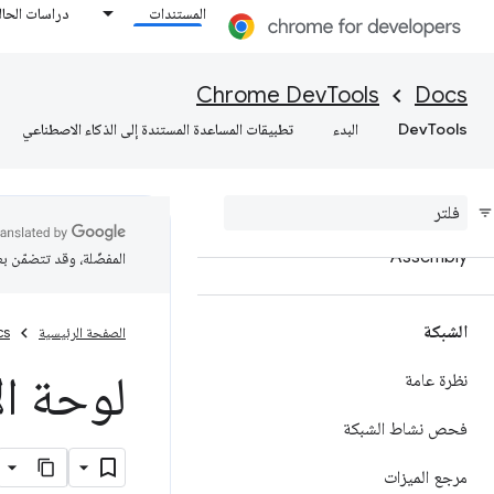
المستندات
دراسات الحال
إعداد مساحات عمل لحفظ التغييرات في
الملفات المصدر
Chrome DevTools
Docs
تجاوز محتوى الويب وعناوين استجابة
DevTools
البدء
تطبيقات المساعدة المستندة إلى الذكاء الاصطناعي
HTTP محليًا
مرجع تصحيح أخطاء Java
Script
تصحيح أخطاء C
C++ Web
/
Assembly
المفضّلة، وقد تتضمّن ب
الشبكة
الصفحة الرئيسية
cs
لوحة ال
نظرة عامة
فحص نشاط الشبكة
مرجع الميزات