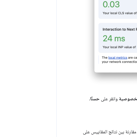
لخصوصية
وانقر على
حسنًا
.
مقارنة بين نتائج المقاييس على