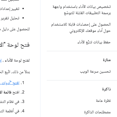
تخصيص بيانات الأداء باستخدام واجهة
تغيير إعدادا
برمجة التطبيقات القابلة للتوسّع
تحليل تقرير ا
الحصول على إحصاءات قابلة للاستخدام
للحصول على دليل شا
حول أداء موقعك الإلكتروني
حفظ بيانات تتبُّع الأداء
فتح لوحة "الأد
منارة
لفتح لوحة
الأداء
،
اف
تحسين سرعة الويب
بدلاً من ذلك، اتّبِع 
افتح "أدوات م
ذاكرة
افتح
قائمة ال
نظرة عامة
في نظام التشغيل 
في أنظمة التشغيل Windows وnux
مصطلحات الذاكرة