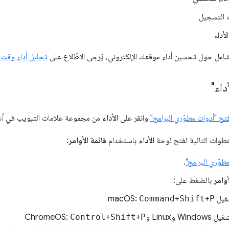
ت التسجيل
لأداء
مل حول تحسين أداء موقعك الإلكتروني، يُرجى الاطّلاع على
تحليل أداء وقت 
اء"
تح "أدوات مطوّري البرامج"
وانقر على
الأداء
من مجموعة علامات التبويب في أع
الخطوات التالية لفتح لوحة
الأداء
باستخدام
قائمة الأوامر
:
طوّري البرامج"
.
أوامر
بالضغط على:
macOS:
P
+
Shift
+
Command
Li وChromeOS:
P
+
Shift
+
Control