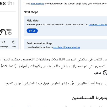
س الثلاث في علامتَي التبويب
التفاعلات
و
متغيّرات التصميم
، يمكنك العثور 
التصميم التي تم تسجيلها، بما في ذلك العناصر والأوقات والمراحل (للتفاعلات) وا
blo
محو
.
 نتيجة أحد المقاييس، مرِّر مؤشر الماوس فوق قيمة المقياس لعرض تلميح.
بتجربة المستخدمين