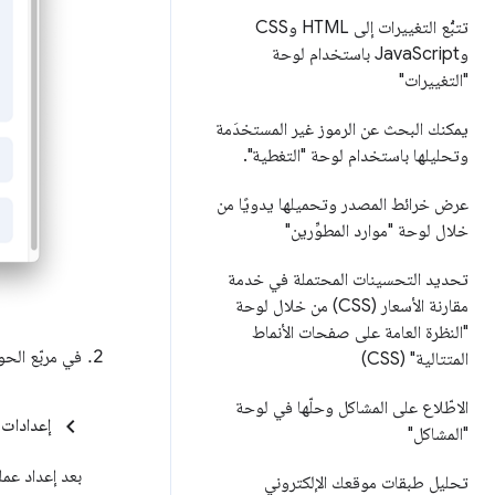
تتبُّع التغييرات إلى HTML وCSS
وJava
Script باستخدام لوحة
"التغييرات"
يمكنك البحث عن الرموز غير المستخدَمة
وتحليلها باستخدام لوحة "التغطية"
.
عرض خرائط المصدر وتحميلها يدويًا من
خلال لوحة "موارد المطوِّرين"
تحديد التحسينات المحتملة في خدمة
مقارنة الأسعار (CSS) من خلال لوحة
"النظرة العامة على صفحات الأنماط
في مربّع الحو
المتتالية" (CSS)
الاطّلاع على المشاكل وحلّها في لوحة
إعدادات 
"المشاكل"
بعد إعداد عم
تحليل طبقات موقعك الإلكتروني