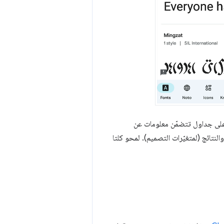
على جداول تتضمّن معلومات عن
لنتائج (لمتغيّرات التصميم). لمحو كلتا