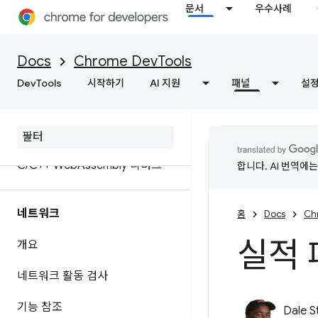
ignoreList 소스 맵 확장 프로그램
문서
우수사례
소스 파일에 변경사항을 저장하도
록 작업공간 설정
Docs
Chrome DevTools
DevTools
시작하기
AI 지원
패널
설
로컬에서 웹 콘텐츠 및 HTTP 응답
헤더 재정의
자바스크립트 디버깅 참조
C
/
C++ Web
Assembly 디버그
합니다. AI 번역에
네트워크
홈
Docs
Ch
실적 
개요
네트워크 활동 검사
기능 참조
Dale S