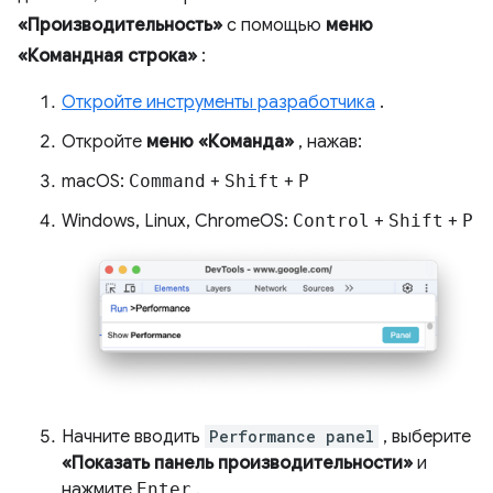
«Производительность»
с помощью
меню
«Командная строка»
:
Откройте инструменты разработчика
.
Откройте
меню «Команда»
, нажав:
macOS:
Command
+
Shift
+
P
Windows, Linux, ChromeOS:
Control
+
Shift
+
P
Начните вводить
Performance panel
, выберите
«Показать панель производительности»
и
нажмите
Enter
.