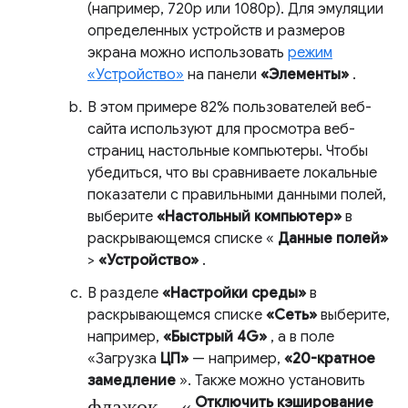
(например, 720p или 1080p). Для эмуляции
определенных устройств и размеров
экрана можно использовать
режим
«Устройство»
на панели
«Элементы»
.
В этом примере 82% пользователей веб-
сайта используют для просмотра веб-
страниц настольные компьютеры. Чтобы
убедиться, что вы сравниваете локальные
показатели с правильными данными полей,
выберите
«Настольный компьютер»
в
раскрывающемся списке «
Данные полей»
>
«Устройство»
.
В разделе
«Настройки среды»
в
раскрывающемся списке
«Сеть»
выберите,
например,
«Быстрый 4G»
, а в поле
«Загрузка
ЦП»
— например,
«20-кратное
замедление
». Также можно установить
флажок «
Отключить кэширование