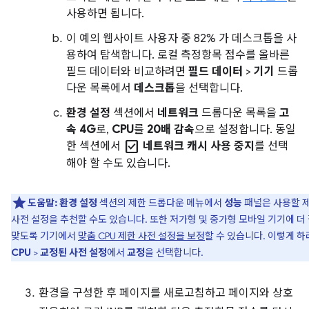
사용하면 됩니다.
이 예의 웹사이트 사용자 중 82% 가 데스크톱을 사
용하여 탐색합니다. 로컬 측정항목 점수를 올바른
필드 데이터와 비교하려면
필드 데이터
>
기기
드롭
다운 목록에서
데스크톱
을 선택합니다.
환경 설정
섹션에서
네트워크
드롭다운 목록을
고
속 4G
로,
CPU
를
20배 감속
으로 설정합니다. 동일
check_box
한 섹션에서
네트워크 캐시 사용 중지
를 선택
해야 할 수도 있습니다.
도움말:
환경 설정
섹션의 제한 드롭다운 메뉴에서
성능
패널은 사용할 
사전 설정을 추천할 수도 있습니다. 또한 저가형 및 중가형 모바일 기기에 더
맞도록 기기에서
맞춤 CPU 제한 사전 설정을 보정
할 수 있습니다. 이렇게 
CPU
>
교정된 사전 설정
에서
교정
을 선택합니다.
환경을 구성한 후 페이지를 새로고침하고 페이지와 상호