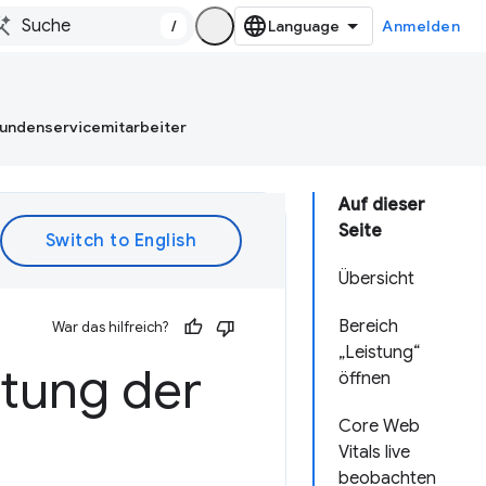
/
Anmelden
Kundenservicemitarbeiter
Auf dieser
Seite
Übersicht
Bereich
War das hilfreich?
„Leistung“
stung der
öffnen
Core Web
Vitals live
beobachten