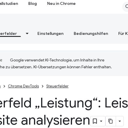
allstudien
Blog
Neu in Chrome
erfelder
Einstellungen
Bedienungshilfen
Für 
Google verwendet KI-Technologie, um Inhalte in Ihre
he zu übersetzen. KI-Übersetzungen können Fehler enthalten.
s
Chrome DevTools
Steuerfelder
rfeld „Leistung“: Lei
te analysieren