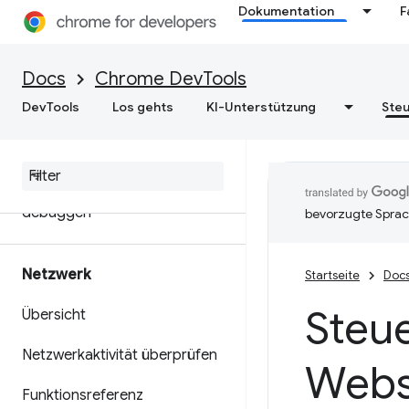
zu speichern
Dokumentation
F
Webinhalts- und HTTP-
Antwortheader lokal
Docs
Chrome DevTools
überschreiben
DevTools
Los gehts
KI-Unterstützung
Steu
Java
Script-Debugging-
Referenz
C
/
C++ Web
Assembly
debuggen
bevorzugte Sprac
Netzwerk
Startseite
Doc
Steue
Übersicht
Netzwerkaktivität überprüfen
Websi
Funktionsreferenz