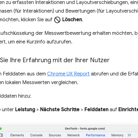
en zu erfassten Interaktionen und Layoutverschiebungen, eins
hasen (für Interaktionen) und Bewertungen (für Layoutversch
block
möchten, klicken Sie auf
Löschen
.
Aufschlüsselung der Messwertbewertung erhalten möchten, 
t, um eine Kurzinfo aufzurufen.
Sie Ihre Erfahrung mit der Ihrer Nutzer
h Felddaten aus dem
Chrome UX Report
abrufen und die Erfa
en lokalen Messwerten vergleichen.
lddaten hinzu:
e unter
Leistung
>
Nächste Schritte
>
Felddaten
auf
Einricht