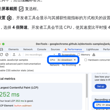
工具中，点击
性能
标签页。
check_box
用
屏幕截图
复选框。
settings
设置
。开发者工具会显示与其捕获性能指标的方式相关的设
，选择
4 倍降速
。开发者工具会节流 CPU，使其速度比平时慢 4