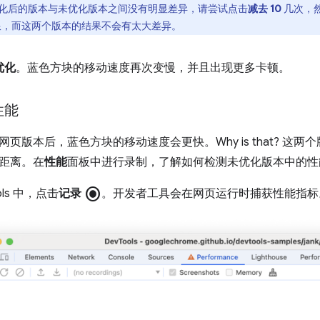
化后的版本与未优化版本之间没有明显差异，请尝试点击
减去 10
几次，
到上限，而这两个版本的结果不会有太大差异。
优化
。蓝色方块的移动速度再次变慢，并且出现更多卡顿。
性能
页版本后，蓝色方块的移动速度会更快。Why is that? 这
距离。在
性能
面板中进行录制，了解如何检测未优化版本中的性
radio_button_checked
ols 中，点击
记录
。开发者工具会在网页运行时捕获性能指标