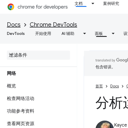
设置工作区以保存对源文件所做
文档
案例研究
的更改
在本地替换 Web 内容和 HTTP
Docs
Chrome DevTools
响应标头
DevTools
开始使用
AI 辅助
面板
设
Java
Script 调试参考文档
调试 C
/
C++ Web
Assembly
包含错误。
网络
概览
首页
Docs
分析
检查网络活动
功能参考资料
查看网页资源
Kayce