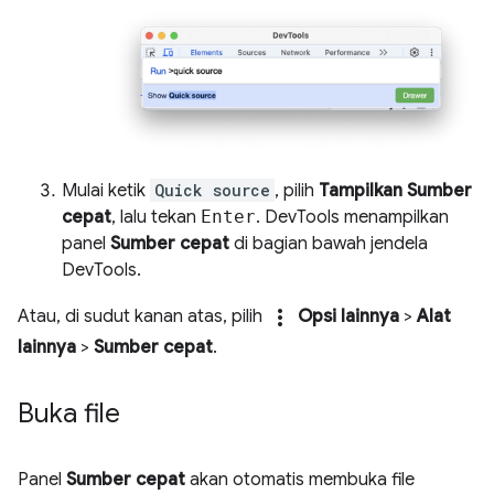
Mulai ketik
Quick source
, pilih
Tampilkan Sumber
cepat
, lalu tekan
Enter
. DevTools menampilkan
panel
Sumber cepat
di bagian bawah jendela
DevTools.
more_vert
Atau, di sudut kanan atas, pilih
Opsi lainnya
>
Alat
lainnya
>
Sumber cepat
.
Buka file
Panel
Sumber cepat
akan otomatis membuka file