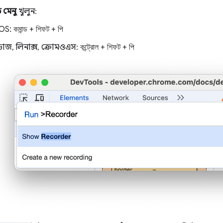
ড মেনু
খুলুন:
OS:
কমান্ড
+
শিফট
+
পি
ডোজ, লিনাক্স, ক্রোমওএস:
কন্ট্রোল
+
শিফট
+
পি