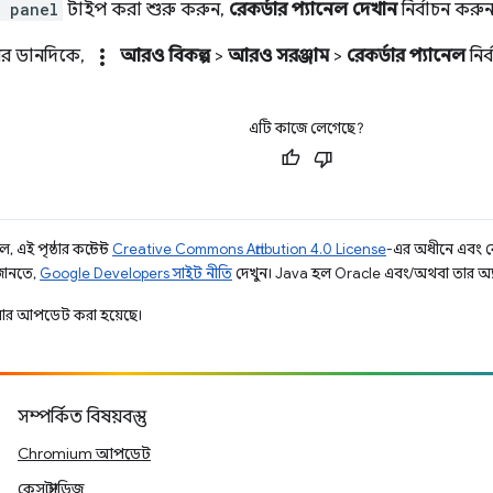
r panel
টাইপ করা শুরু করুন,
রেকর্ডার প্যানেল দেখান
নির্বাচন করু
more_vert
ের ডানদিকে,
আরও বিকল্প
>
আরও সরঞ্জাম
>
রেকর্ডার প্যানেল
নির
এটি কাজে লেগেছে?
 এই পৃষ্ঠার কন্টেন্ট
Creative Commons Attribution 4.0 License
-এর অধীনে এবং 
 জানতে,
Google Developers সাইট নীতি
দেখুন। Java হল Oracle এবং/অথবা তার অ্যাফিল
ার আপডেট করা হয়েছে।
সম্পর্কিত বিষয়বস্তু
Chromium আপডেট
কেস স্টাডিজ