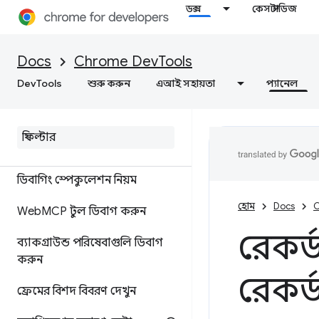
ডক্স
কেস স্টাডিজ
দেখুন এবং সম্পাদনা করুন
কুকি দেখুন, যোগ করুন, সম্পাদনা
Docs
Chrome DevTools
করুন এবং মুছুন
DevTools
শুরু করুন
এআই সহায়তা
প্যানেল
ক্যাশে ডেটা দেখুন
ব্যাক
/
ফরওয়ার্ড ক্যাশিং পরীক্ষা
করুন
ডিবাগিং স্পেকুলেশন নিয়ম
হোম
Docs
C
Web
MCP টুল ডিবাগ করুন
রেকর্ড
ব্যাকগ্রাউন্ড পরিষেবাগুলি ডিবাগ
করুন
রেকর্
ফ্রেমের বিশদ বিবরণ দেখুন