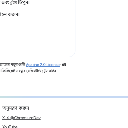
ন এবং
এন্টার
টিপুন।
্বাচন করুন।
কোডের নমুনাগুলি
Apache 2.0 License
-এর
িয়েট সংস্থার রেজিস্টার্ড ট্রেডমার্ক।
অনুসরণ করুন
X-এ @ChromiumDev
YouTube