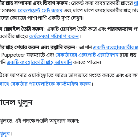
ীর প্রবাহ সম্পাদনা এবং ডিবাগ করুন
: রেকর্ড করা ব্যবহারকারী প্রবাহের
ধ
ের সময়ও।
ব্রেকপয়েন্ট সেট করুন
এবং ধাপে ধাপে ব্যবহারকারীর প্রবাহ চ
াদের কোডের পাশাপাশি একটি দৃশ্য দেখুন।
্স প্রোফাইল তৈরি করুন
: একটি প্রোফাইল তৈরি করে এবং
পারফরম্যান্স
প্
কারীর প্রবাহের
কর্মক্ষমতা পরিমাপ করুন
।
র প্রবাহ শেয়ার করুন এবং রপ্তানি করুন
: আপনি
একটি ব্যবহারকারীর প্র
 Puppeteer ফরম্যাটে এবং
রেকর্ডারের এক্সপোর্ট এক্সটেনশন
দ্বারা প্র
পনি
একটি ব্যবহারকারী প্রবাহ আমদানি
করতে পারেন।
িকে আপনার ওয়ার্কফ্লোতে আরও ভালভাবে সংহত করতে এবং এর ক্ষমত
সাথে রেকর্ডার প্যানেলটিকে কাস্টমাইজ করুন
৷
যানেল খুলুন
খুলতে, এই পদক্ষেপগুলি অনুসরণ করুন:
খুলুন
।