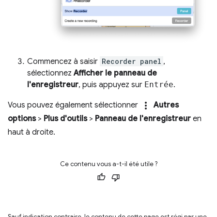
Commencez à saisir
Recorder panel
,
sélectionnez
Afficher le panneau de
l'enregistreur
, puis appuyez sur
Entrée
.
more_vert
Vous pouvez également sélectionner
Autres
options
>
Plus d'outils
>
Panneau de l'enregistreur
en
haut à droite.
Ce contenu vous a-t-il été utile ?
Sauf indication contraire, le contenu de cette page est régi par une