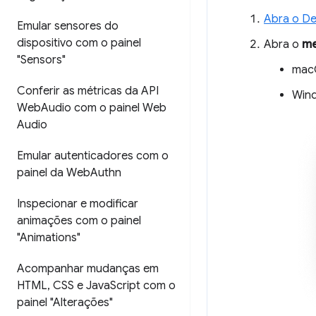
Abra o De
Emular sensores do
dispositivo com o painel
Abra o
me
"Sensors"
mac
Conferir as métricas da API
Wind
Web
Audio com o painel Web
Audio
Emular autenticadores com o
painel da Web
Authn
Inspecionar e modificar
animações com o painel
"Animations"
Acompanhar mudanças em
HTML
,
CSS e Java
Script com o
painel "Alterações"