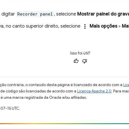
digitar
Recorder panel
, selecione
Mostrar painel do grav
more_vert
a, no canto superior direito, selecione
Mais opções
>
Ma
Isso foi útil?
ção contrária, o conteúdo desta página é licenciado de acordo com a
Lic
s de código são licenciadas de acordo com a
Licença Apache 2.0
. Para mai
 é uma marca registrada da Oracle e/ou afiliadas.
-07-15 UTC.