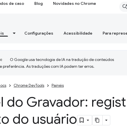
udos de caso
Blog
Novidades no Chrome
is
Configurações
Acessibilidade
Para repres
O Google usa tecnologia de IA na tradução de conteúdos
e preferência. As traduções com IA podem ter erros.
ocs
Chrome DevTools
Painéis
l do Gravador: regis
xo do usuário