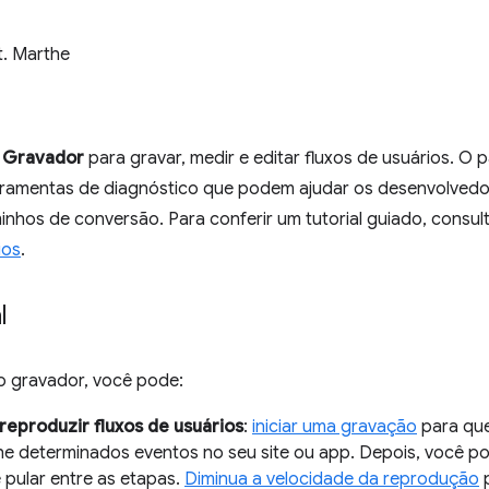
t. Marthe
o
Gravador
para gravar, medir e editar fluxos de usuários. O p
rramentas de diagnóstico que podem ajudar os desenvolvedor
nhos de conversão. Para conferir um tutorial guiado, consul
ios
.
l
o gravador, você pode:
reproduzir fluxos de usuários
:
iniciar uma gravação
para que
 determinados eventos no seu site ou app. Depois, você p
 pular entre as etapas.
Diminua a velocidade da reprodução
p