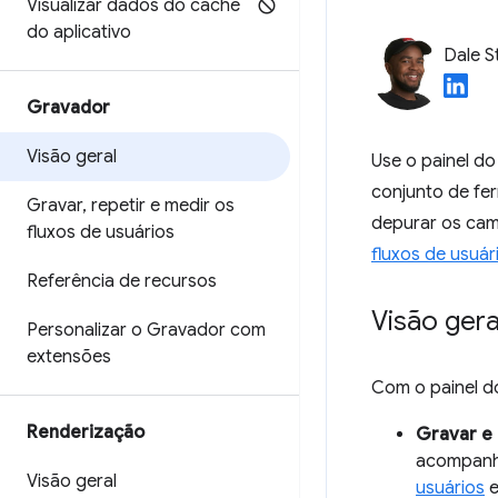
Visualizar dados do cache
do aplicativo
Dale S
Gravador
Visão geral
Use o painel d
conjunto de fe
Gravar
,
repetir e medir os
depurar os cami
fluxos de usuários
fluxos de usuár
Referência de recursos
Visão gera
Personalizar o Gravador com
extensões
Com o painel d
Renderização
Gravar e 
acompanhe
Visão geral
usuários
e