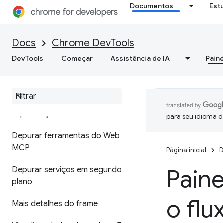
Documentos
Est
Ver, adicionar, editar e excluir
cookies
Docs
Chrome DevTools
Ver dados em cache
DevTools
Começar
Assistência de IA
Painé
Testar o armazenamento em
cache de avanço e retorno
Como depurar regras de
especulação
para seu idioma d
Depurar ferramentas do Web
MCP
Página inicial
D
Paine
Depurar serviços em segundo
plano
o flu
Mais detalhes do frame