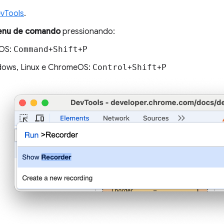
vTools
.
nu de comando
pressionando:
OS:
Command
+
Shift
+
P
ows, Linux e ChromeOS:
Control
+
Shift
+
P