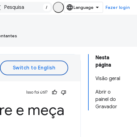
/
Fazer login
entantes
Nesta
página
Visão geral
Abrir o
Isso foi útil?
painel do
tre e meça
Gravador