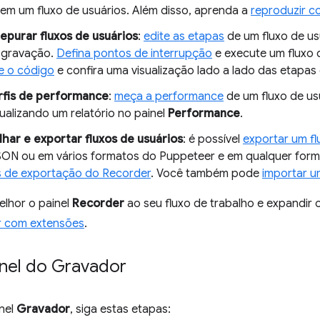
em um fluxo de usuários. Além disso, aprenda a
reproduzir c
depurar fluxos de usuários
:
edite as etapas
de um fluxo de u
 gravação.
Defina pontos de interrupção
e execute um fluxo 
e o código
e confira uma visualização lado a lado das etapas
rfis de performance
:
meça a performance
de um fluxo de u
isualizando um relatório no painel
Performance
.
har e exportar fluxos de usuários
: é possível
exportar um fl
SON ou em vários formatos do Puppeteer e em qualquer form
 de exportação do Recorder
. Você também pode
importar u
elhor o painel
Recorder
ao seu fluxo de trabalho e expandir 
r com extensões
.
inel do Gravador
inel
Gravador
, siga estas etapas: