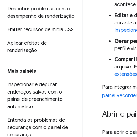
acontece 
Descobrir problemas com o
Editar e 
desempenho da renderização
durante a
Emular recursos de mídia CSS
Inspecion
Gerar pe
Aplicar efeitos de
perfil e v
renderização
Compartil
arquivo J
Mais painéis
extensões
Inspecionar e depurar
Para integrar m
endereços salvos com o
painel Recorde
painel de preenchimento
automático
Abrir o pa
Entenda os problemas de
segurança com o painel de
Para abrir o pa
segurança