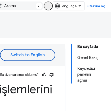
/
Oturum aç
Bu sayfada
Genel Bakış
Kaydedici
panelini
Bu size yardımcı oldu mu?
açma
işlemlerini