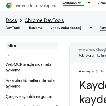
Dokümanlar
Örne
Çerezleri görüntüleme,
ekleme, düzenleme ve silme
Docs
Chrome DevTools
Önbellek verilerini görüntüleme
DevTools
Başlama
yapay zeka desteği
Pan
Geri-ileri önbelleğe almayı test
et
Spekülasyon kurallarında hata
ayıklama
teknolojisini kullan
Web
MCP araçlarında hata
ayıklama
Ana Sayfa
Doc
Kayde
Arka plan hizmetlerinde hata
ayıklama
kayde
Çerçeve ayrıntılarını göster