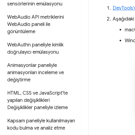
sensörlerinin emülasyonu
DevTools'
Web
Audio API metriklerini
Aşağıdaki
Web
Audio paneli ile
mac
görüntüleme
Wind
Web
Authn paneliyle kimlik
doğrulayıcı emülasyonu
Animasyonlar paneliyle
animasyonları inceleme ve
değiştirme
HTML
,
CSS ve Java
Script'te
yapılan değişiklikleri
Değişiklikler paneliyle izleme
Kapsam paneliyle kullanılmayan
kodu bulma ve analiz etme