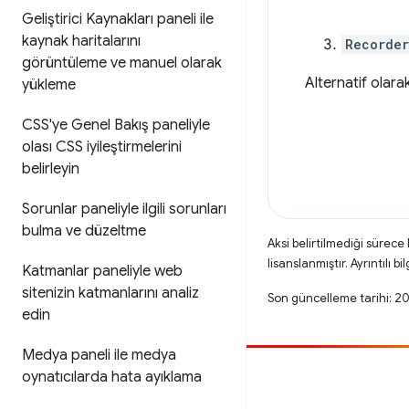
Geliştirici Kaynakları paneli ile
kaynak haritalarını
Recorde
görüntüleme ve manuel olarak
Alternatif olar
yükleme
CSS'ye Genel Bakış paneliyle
olası CSS iyileştirmelerini
belirleyin
Sorunlar paneliyle ilgili sorunları
bulma ve düzeltme
Aksi belirtilmediği sürece
lisanslanmıştır. Ayrıntılı bil
Katmanlar paneliyle web
sitenizin katmanlarını analiz
Son güncelleme tarihi: 2
edin
Medya paneli ile medya
oynatıcılarda hata ayıklama
Katkıda bulun