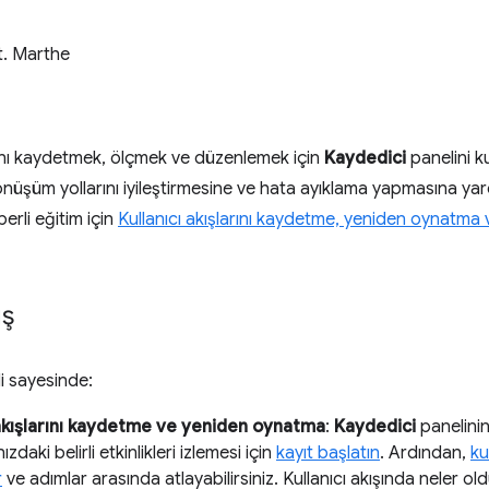
t. Marthe
arını kaydetmek, ölçmek ve düzenlemek için
Kaydedici
panelini ku
 dönüşüm yollarını iyileştirmesine ve hata ayıklama yapmasına yard
berli eğitim için
Kullanıcı akışlarını kaydetme, yeniden oynatma
ış
i sayesinde:
 akışlarını kaydetme ve yeniden oynatma
:
Kaydedici
panelinin
daki belirli etkinlikleri izlemesi için
kayıt başlatın
. Ardından,
ku
r
ve adımlar arasında atlayabilirsiniz. Kullanıcı akışında neler o