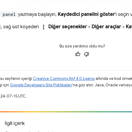
r panel
yazmaya başlayın,
Kaydedici panelini göster
'i seçin
more_vert
ak, sağ üst köşeden
Diğer seçenekler
>
Diğer araçlar
>
Ka
Bu size yardımcı oldu mu?
 bu sayfanın içeriği
Creative Commons Atıf 4.0 Lisansı
altında ve kod örnek
gi için
Google Developers Site Politikaları
'na göz atın. Java, Oracle ve/veya s
024-07-15 UTC.
İlgili içerik