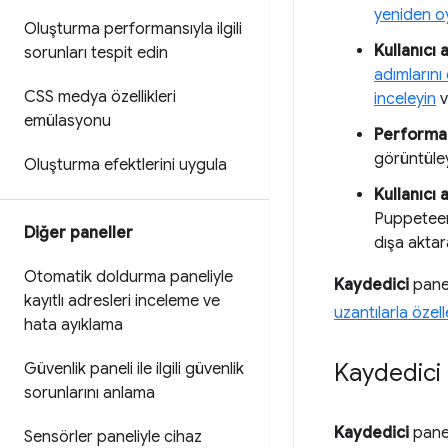
yeniden o
Oluşturma performansıyla ilgili
Kullanıcı
sorunları tespit edin
adımlarını
CSS medya özellikleri
inceleyin
v
emülasyonu
Performan
görüntüleye
Oluşturma efektlerini uygula
Kullanıcı 
Puppeteer
Diğer paneller
dışa aktara
Otomatik doldurma paneliyle
Kaydedici
panel
kayıtlı adresleri inceleme ve
uzantılarla özell
hata ayıklama
Kaydedici 
Güvenlik paneli ile ilgili güvenlik
sorunlarını anlama
Kaydedici
panel
Sensörler paneliyle cihaz