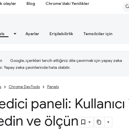
k olaylar
Blog
Chrome'daki Yenilikler
els
Ayarlar
Erişilebilirlik
Temsilciler için
Google, içerikleri tercih ettiğiniz dile çevirmek için yapay zeka
ır. Yapay zeka çevirilerinde hata olabilir.
s
Chrome DevTools
Panels
dici paneli: Kullanıcı 
din ve ölçün