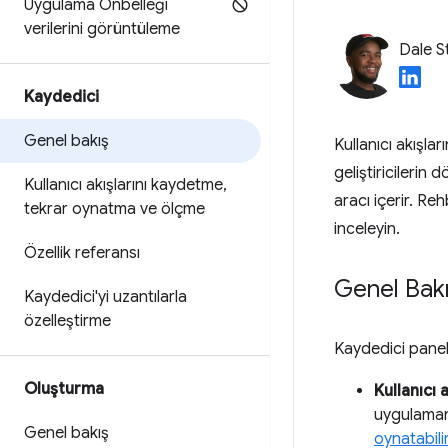
Uygulama Önbelleği
verilerini görüntüleme
Dale S
Kaydedici
Genel bakış
Kullanıcı akışl
geliştiricilerin
Kullanıcı akışlarını kaydetme
,
aracı içerir. Reh
tekrar oynatma ve ölçme
inceleyin.
Özellik referansı
Genel Bak
Kaydedici'yi uzantılarla
özelleştirme
Kaydedici panel
Oluşturma
Kullanıcı
uygulamanız
Genel bakış
oynatabili