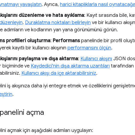
ynatmayı yavaşlatın
. Ayrıca,
harici kitaplıklarla nasıl oynatacağın
 akışlarını düzenleme ve hata ayıklama
: Kayıt sırasında bile, kay
 düzenleyin
.
Duraklatma noktaları belirleyin
ve bir kullanıcı akış
e adımların ve kodlarının yan yana görünümünü görün.
s profilleri oluşturma
:
Performans
panelinde bir profil oluş
rek kayıtlı bir kullanıcı akışının
performansını ölçün
.
akışlarını paylaşma ve dışa aktarma
:
Kullanıcı akışını
JSON dosy
 biçiminde ve
Kaydedici'nin dışa aktarma uzantıları
tarafından 
bilirsiniz.
Kullanıcı akışı da içe aktarabilirsiniz
.
ini iş akışınıza daha iyi entegre etmek ve özelliklerini genişletm
eştirin
.
panelini açma
ini açmak için aşağıdaki adımları uygulayın: