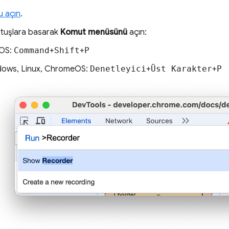
u açın
.
 tuşlara basarak
Komut menüsünü
açın:
OS:
Command
+
Shift
+
P
ows, Linux, ChromeOS:
Denetleyici
+
Üst Karakter
+
P