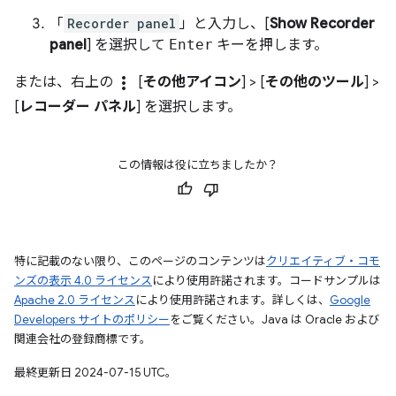
「
Recorder panel
」と入力し、[
Show Recorder
panel
] を選択して
Enter
キーを押します。
more_vert
または、右上の
[
その他アイコン
] > [
その他のツール
] >
[
レコーダー パネル
] を選択します。
この情報は役に立ちましたか？
特に記載のない限り、このページのコンテンツは
クリエイティブ・コモ
ンズの表示 4.0 ライセンス
により使用許諾されます。コードサンプルは
Apache 2.0 ライセンス
により使用許諾されます。詳しくは、
Google
Developers サイトのポリシー
をご覧ください。Java は Oracle および
関連会社の登録商標です。
最終更新日 2024-07-15 UTC。