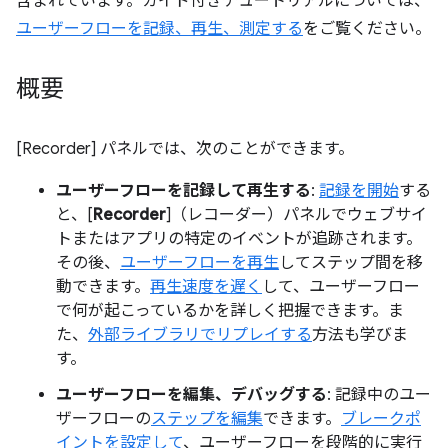
含まれています。ガイド付きチュートリアルについては、
ユーザーフローを記録、再生、測定する
をご覧ください。
概要
[Recorder] パネルでは、次のことができます。
ユーザーフローを記録して再生する
:
記録を開始
する
と、[
Recorder
]（レコーダー）パネルでウェブサイ
トまたはアプリの特定のイベントが追跡されます。
その後、
ユーザーフローを再生
してステップ間を移
動できます。
再生速度を遅く
して、ユーザーフロー
で何が起こっているかを詳しく把握できます。ま
た、
外部ライブラリでリプレイする
方法も学びま
す。
ユーザーフローを編集、デバッグする
: 記録中のユー
ザーフローの
ステップを編集
できます。
ブレークポ
イントを設定して
、ユーザーフローを段階的に実行