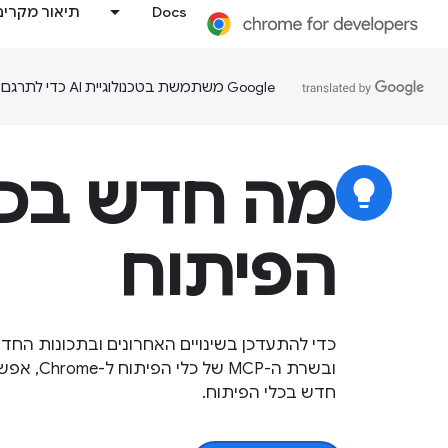
Docs
תיאור מקרים
‫Google משתמשת בטכנולוגיית AI כדי לתרגם תוכן לשפה המועדפת עליך. בתרגומים כאלו עשויות להיות שגיאות.
מה חדש בכל
lightbulb
הפיתוח
ובשרת ה-MCP
חדש בכלי הפיתוח.