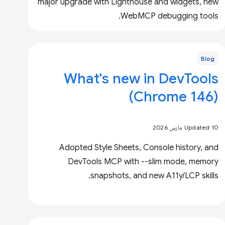
major upgrade with Lighthouse and widgets, new
WebMCP debugging tools.
Blog
What's new in DevTools
(Chrome 146)
Updated 10 مارس 2026
Adopted Style Sheets, Console history, and
DevTools MCP with --slim mode, memory
snapshots, and new A11y/LCP skills.