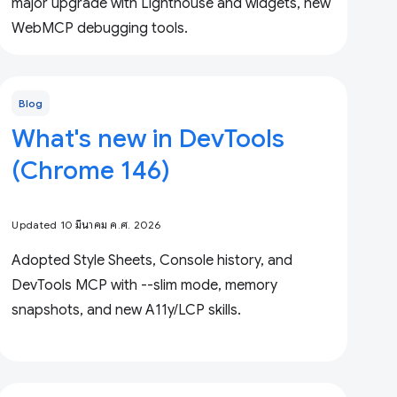
major upgrade with Lighthouse and widgets, new
WebMCP debugging tools.
Blog
What's new in DevTools
(Chrome 146)
Updated 10 มีนาคม ค.ศ. 2026
Adopted Style Sheets, Console history, and
DevTools MCP with --slim mode, memory
snapshots, and new A11y/LCP skills.