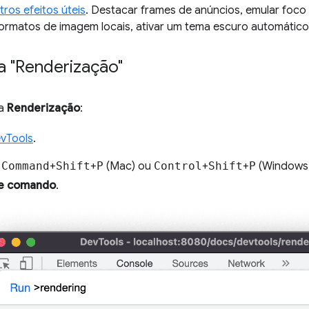
tros efeitos úteis
. Destacar frames de anúncios, emular foco
ormatos de imagem locais, ativar um tema escuro automático e
a "Renderização"
ia
Renderização
:
vTools
.
e
Command
+
Shift
+
P
(Mac) ou
Control
+
Shift
+
P
(Windows,
e comando
.