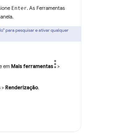
sione
Enter
. As Ferramentas
anela.
 para pesquisar e ativar qualquer
ue em
Mais ferramentas
>
s
>
Renderização
.