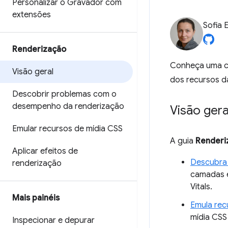
Personalizar o Gravador com
extensões
Sofia 
Renderização
Conheça uma co
Visão geral
dos recursos d
Descobrir problemas com o
desempenho da renderização
Visão gera
Emular recursos de mídia CSS
A guia
Renderi
Aplicar efeitos de
Descubra
renderização
camadas e
Vitals.
Mais painéis
Emula rec
mídia CSS
Inspecionar e depurar