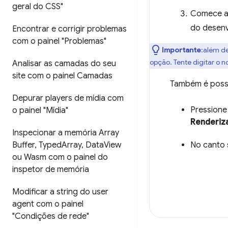
geral do CSS"
Comece a 
do desenv
Encontrar e corrigir problemas
com o painel "Problemas"
Importante
:além de
opção. Tente digitar o
Analisar as camadas do seu
site com o painel Camadas
Também é possív
Depurar players de mídia com
Pression
o painel "Mídia"
Renderiz
Inspecionar a memória Array
No canto s
Buffer
,
Typed
Array
,
Data
View
ou Wasm com o painel do
inspetor de memória
Modificar a string do user
agent com o painel
"Condições de rede"