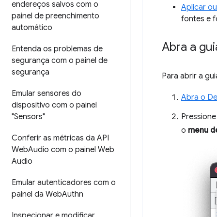
endereços salvos com o
Aplicar ou
painel de preenchimento
fontes e f
automático
Abra a gui
Entenda os problemas de
segurança com o painel de
segurança
Para abrir a gu
Emular sensores do
Abra o De
dispositivo com o painel
"Sensors"
Pression
o
menu d
Conferir as métricas da API
Web
Audio com o painel Web
Audio
Emular autenticadores com o
painel da Web
Authn
Inspecionar e modificar