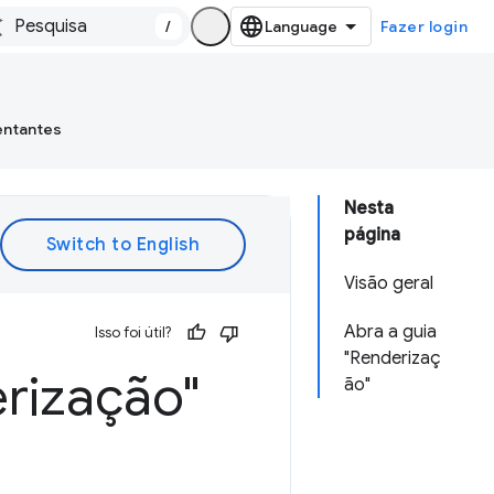
/
Fazer login
entantes
Nesta
página
Visão geral
Abra a guia
Isso foi útil?
"Renderizaç
erização"
ão"