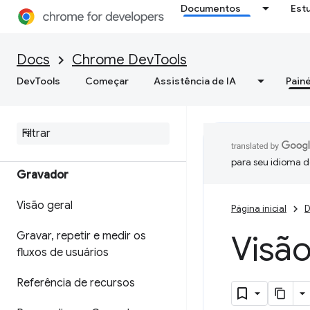
WebMCP
Documentos
Est
Depurar serviços em segundo
plano
Docs
Chrome DevTools
Mais detalhes do frame
DevTools
Começar
Assistência de IA
Painé
Visualizar dados do cache
do aplicativo
para seu idioma d
Gravador
Visão geral
Página inicial
D
Visão
Gravar
,
repetir e medir os
fluxos de usuários
Referência de recursos