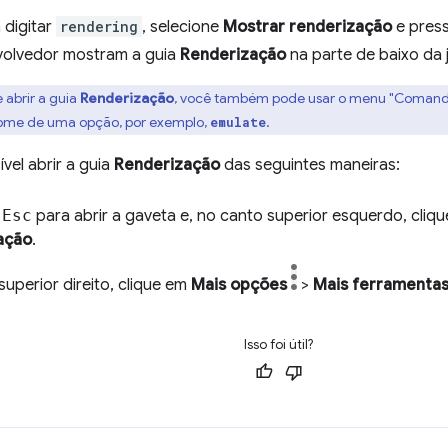
digitar
rendering
, selecione
Mostrar renderização
e pres
olvedor mostram a guia
Renderização
na parte de baixo da j
 abrir a guia
Renderização
, você também pode usar o menu "Comando"
 nome de uma opção, por exemplo,
.
emulate
el abrir a guia
Renderização
das seguintes maneiras:
e
Esc
para abrir a gaveta e, no canto superior esquerdo, cliq
ação
.
uperior direito, clique em
Mais opções
>
Mais ferramenta
Isso foi útil?