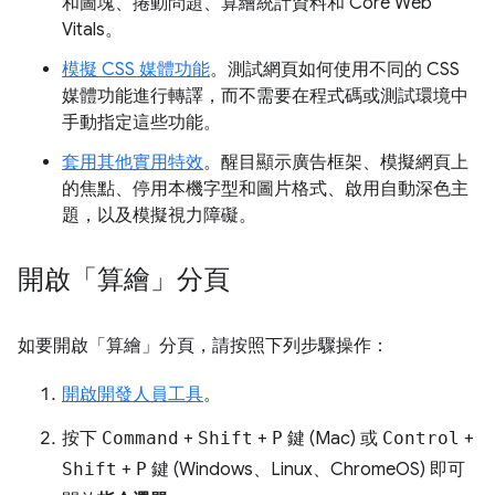
和圖塊、捲動問題、算繪統計資料和 Core Web
Vitals。
模擬 CSS 媒體功能
。測試網頁如何使用不同的 CSS
媒體功能進行轉譯，而不需要在程式碼或測試環境中
手動指定這些功能。
套用其他實用特效
。醒目顯示廣告框架、模擬網頁上
的焦點、停用本機字型和圖片格式、啟用自動深色主
題，以及模擬視力障礙。
開啟「算繪」分頁
如要開啟「算繪」
分頁，請按照下列步驟操作：
開啟開發人員工具
。
按下
Command
+
Shift
+
P
鍵 (Mac) 或
Control
+
Shift
+
P
鍵 (Windows、Linux、ChromeOS) 即可