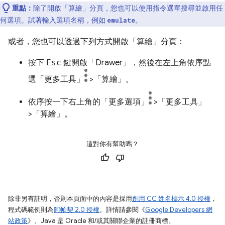
重點：
除了開啟「算繪」
分頁，您也可以使用指令選單搜尋並啟用任
何選項。試著輸入選項名稱，例如
。
emulate
或者，您也可以透過下列方式開啟「算繪」
分頁：
按下
Esc
鍵開啟「Drawer」，然後在左上角依序點
選「更多工具」
>「算繪」
。
依序按一下右上角的「更多選項」
>「更多工具」
>「算繪」
。
這對你有幫助嗎？
除非另有註明，否則本頁面中的內容是採用
創用 CC 姓名標示 4.0 授權
，
程式碼範例則為
阿帕契 2.0 授權
。詳情請參閱《
Google Developers 網
站政策
》。Java 是 Oracle 和/或其關聯企業的註冊商標。