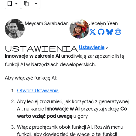
Meysam Sarabadani
Jecelyn Yeen
Ustawienia
Ustawienia
>
Innowacje w zakresie AI
umożliwiają zarządzanie listą
funkcji AI w Narzędziach deweloperskich.
Aby włączyć funkcję AI:
Otwórz Ustawienia
.
Aby lepiej zrozumieć, jak korzystać z generatywnej
AI, na karcie
Innowacje w AI
przeczytaj sekcję
Co
warto wziąć pod uwagę
u góry.
Włącz przełącznik obok funkcji AI. Rozwiń menu
funkcji, aby dowiedzieć się więcej o tej funkcji