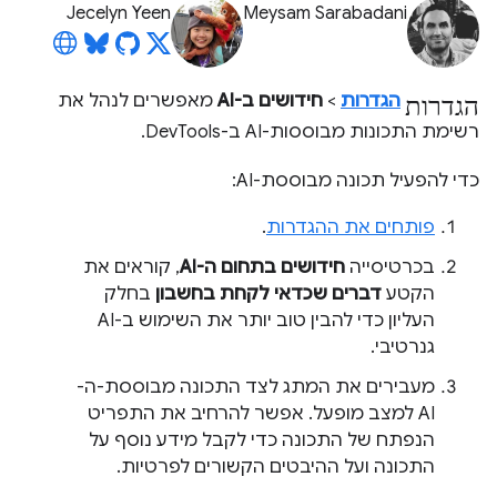
Jecelyn Yeen
Meysam Sarabadani
הגדרות
הגדרות
>
חידושים ב-AI
מאפשרים לנהל את
רשימת התכונות מבוססות-AI ב-DevTools.
כדי להפעיל תכונה מבוססת-AI:
פותחים את ההגדרות
.
בכרטיסייה
חידושים בתחום ה-AI
, קוראים את
הקטע
דברים שכדאי לקחת בחשבון
בחלק
העליון כדי להבין טוב יותר את השימוש ב-AI
גנרטיבי.
מעבירים את המתג לצד התכונה מבוססת-ה-
AI למצב מופעל. אפשר להרחיב את התפריט
הנפתח של התכונה כדי לקבל מידע נוסף על
התכונה ועל ההיבטים הקשורים לפרטיות.