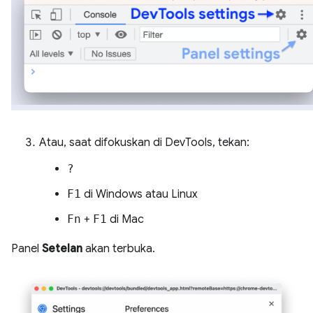
Atau, saat difokuskan di DevTools, tekan:
?
F1
di Windows atau Linux
Fn
+
F1
di Mac
Panel
Setelan
akan terbuka.