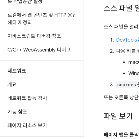
록 작업공간 설정
소스 패널 
로컬에서 웹 콘텐츠 및 HTTP 응답
헤더 재정의
소스 패널을 열려
자바스크립트 디버깅 참조
DevTool
C
/
C++ Web
Assembly 디버그
다음 키를
mac
네트워크
Wind
개요
sources
또는 오른쪽 상
네트워크 활동 검사
기능 참조
파일 보기
페이지 리소스 보기
페이지
탭을 클릭