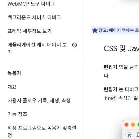
Web
MCP 도구 디버그
백그라운드 서비스 디버그
참고:
페이지
탭에는 로
프레임 세부정보 보기
애플리케이션 캐시 데이터 보
CSS 및 Ja
기
편집기
탭을 클릭하
녹음기
다.
개요
편집기
는 디버그
href
속성과 같
사용자 플로우 기록
,
재생
,
측정
기능 참조
확장 프로그램으로 녹음기 맞춤설
정