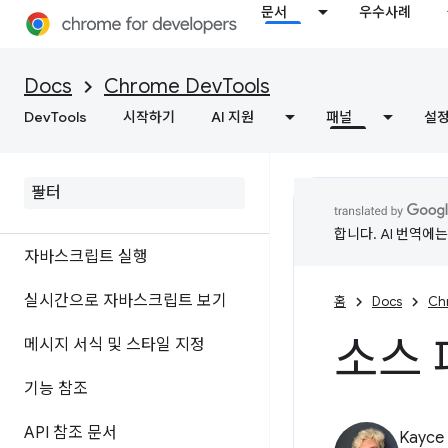
문서
우수사례
콘솔
Docs
Chrome DevTools
개요
DevTools
시작하기
AI 지원
패널
설
콘솔 통계로 오류 및 경고 이해하
기
로그 메시지
합니다. AI 번역에
자바스크립트 실행
실시간으로 자바스크립트 보기
홈
Docs
Ch
소스 
메시지 서식 및 스타일 지정
기능 참조
API 참조 문서
Kayce