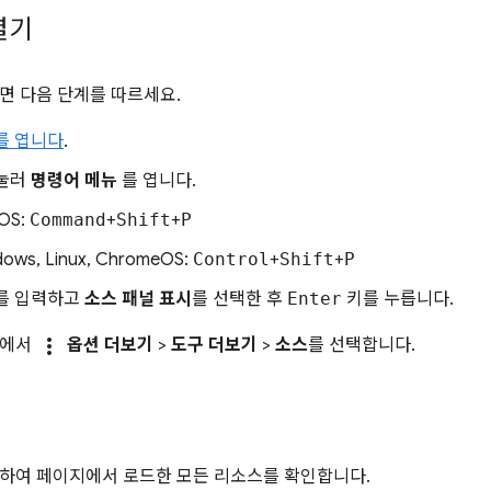
열기
면 다음 단계를 따르세요.
s를 엽니다
.
 눌러
명령어 메뉴
를 엽니다.
OS:
Command
+
Shift
+
P
ows, Linux, ChromeOS:
Control
+
Shift
+
P
를 입력하고
소스 패널 표시
를 선택한 후
Enter
키를 누릅니다.
more_vert
단에서
옵션 더보기
>
도구 더보기
>
소스
를 선택합니다.
하여 페이지에서 로드한 모든 리소스를 확인합니다.