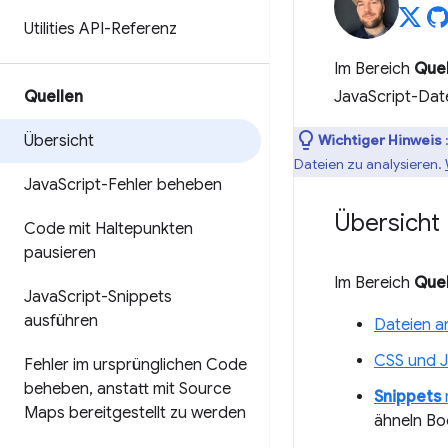
Utilities API-Referenz
Im Bereich
Quel
Quellen
JavaScript-Date
Übersicht
Wichtiger Hinweis
Dateien zu analysieren.
Java
Script-Fehler beheben
Übersicht
Code mit Haltepunkten
pausieren
Im Bereich
Quel
Java
Script-Snippets
ausführen
Dateien a
CSS und J
Fehler im ursprünglichen Code
beheben
,
anstatt mit Source
Snippets
Maps bereitgestellt zu werden
ähneln Bo