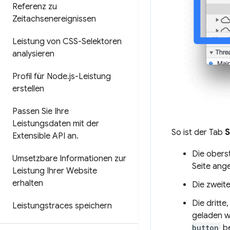
Referenz zu
Zeitachsenereignissen
Leistung von CSS-Selektoren
analysieren
Profil für Node
.
js-Leistung
erstellen
Passen Sie Ihre
Leistungsdaten mit der
So ist der Tab
S
Extensible API an
.
Die obers
Umsetzbare Informationen zur
Seite ang
Leistung Ihrer Website
erhalten
Die zweite
Die dritte
Leistungstraces speichern
geladen w
button
be