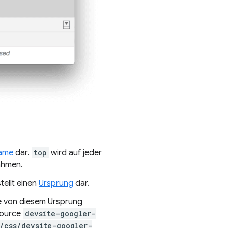
ame
dar.
top
wird auf jeder
ahmen.
tellt einen
Ursprung
dar.
die von diesem Ursprung
source
devsite-googler-
/css/devsite-googler-