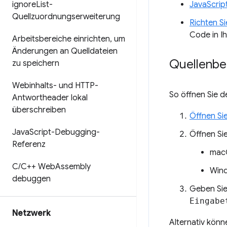
ignore
List-
JavaScrip
Quellzuordnungserweiterung
Richten Si
Code in I
Arbeitsbereiche einrichten
,
um
Änderungen an Quelldateien
Quellenbe
zu speichern
Webinhalts- und HTTP-
So öffnen Sie d
Antwortheader lokal
überschreiben
Öffnen Sie
Java
Script-Debugging-
Öffnen Si
Referenz
mac
C
/
C++ Web
Assembly
Wind
debuggen
Geben Si
Eingabe
Netzwerk
Alternativ könn