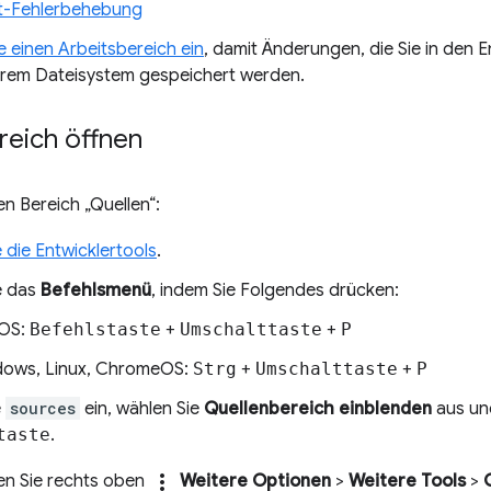
t-Fehlerbehebung
e einen Arbeitsbereich ein
, damit Änderungen, die Sie in den 
hrem Dateisystem gespeichert werden.
reich öffnen
en Bereich „Quellen“:
 die Entwicklertools
.
e das
Befehlsmenü
, indem Sie Folgendes drücken:
OS:
Befehlstaste
+
Umschalttaste
+
P
ows, Linux, ChromeOS:
Strg
+
Umschalttaste
+
P
e
sources
ein, wählen Sie
Quellenbereich einblenden
aus und
taste
.
more_vert
en Sie rechts oben
Weitere Optionen
>
Weitere Tools
>