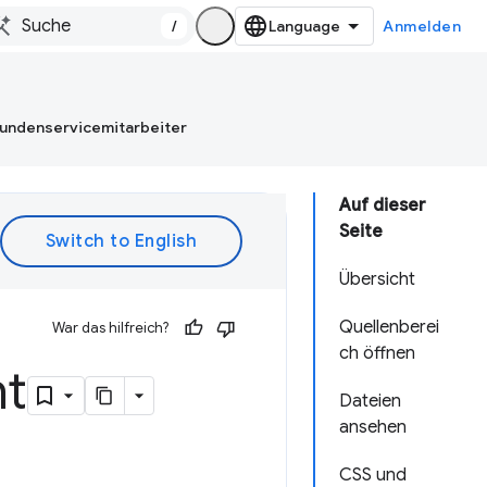
/
Anmelden
Kundenservicemitarbeiter
Auf dieser
Seite
Übersicht
Quellenberei
War das hilfreich?
ch öffnen
ht
Dateien
ansehen
CSS und