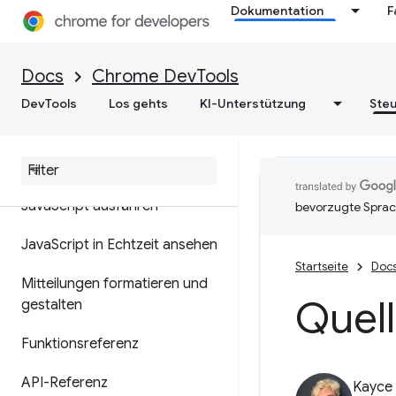
Cloud Console
Dokumentation
F
Übersicht
Docs
Chrome DevTools
Fehler und Warnungen mit
DevTools
Los gehts
KI-Unterstützung
Steu
Konsolenstatistiken
analysieren
Logeinträge
Java
Script ausführen
bevorzugte Sprac
Java
Script in Echtzeit ansehen
Startseite
Doc
Mitteilungen formatieren und
Quell
gestalten
Funktionsreferenz
API-Referenz
Kayce