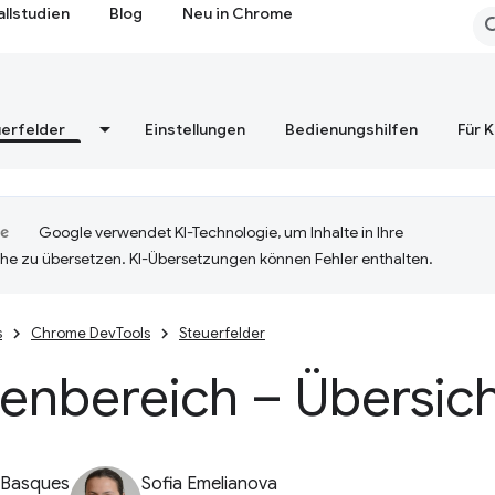
allstudien
Blog
Neu in Chrome
erfelder
Einstellungen
Bedienungshilfen
Für 
Google verwendet KI-Technologie, um Inhalte in Ihre
he zu übersetzen. KI-Übersetzungen können Fehler enthalten.
s
Chrome DevTools
Steuerfelder
enbereich – Übersic
 Basques
Sofia Emelianova