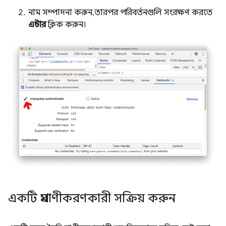
নাম সম্পাদনা করুন, তারপর পরিবর্তনগুলি সংরক্ষণ করতে
এন্টার
ক্লিক করুন।
একটি প্রমাণীকরণকারী সক্রিয় করুন