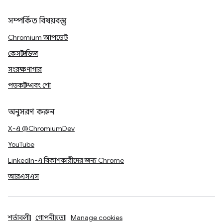
সম্পর্কিত বিষয়বস্তু
Chromium আপডেট
কেস স্টাডিজ
সংরক্ষণাগার
পডকাস্ট এবং শো
অনুসরণ করুন
X-এ @ChromiumDev
YouTube
LinkedIn-এ বিকাশকারীদের জন্য Chrome
আরএসএস
শর্তাবলী
গোপনীয়তা
Manage cookies