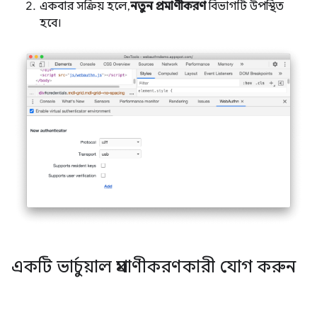
একবার সক্রিয় হলে,
নতুন প্রমাণীকরণ
বিভাগটি উপস্থিত
হবে।
একটি ভার্চুয়াল প্রমাণীকরণকারী যোগ করুন