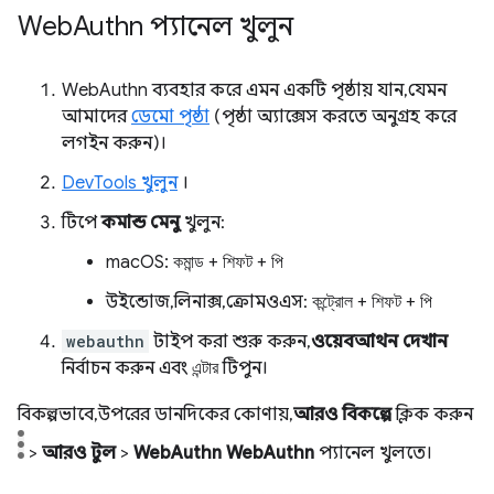
Web
Authn প্যানেল খুলুন
WebAuthn ব্যবহার করে এমন একটি পৃষ্ঠায় যান, যেমন
আমাদের
ডেমো পৃষ্ঠা
(পৃষ্ঠা অ্যাক্সেস করতে অনুগ্রহ করে
লগইন করুন)।
DevTools খুলুন
।
টিপে
কমান্ড মেনু
খুলুন:
macOS:
কমান্ড
+
শিফট
+
পি
উইন্ডোজ, লিনাক্স, ক্রোমওএস:
কন্ট্রোল
+
শিফট
+
পি
webauthn
টাইপ করা শুরু করুন,
ওয়েবআথন দেখান
নির্বাচন করুন এবং
এন্টার
টিপুন।
বিকল্পভাবে, উপরের ডানদিকের কোণায়,
আরও বিকল্পে
ক্লিক করুন
>
আরও টুল
>
WebAuthn
WebAuthn
প্যানেল খুলতে।