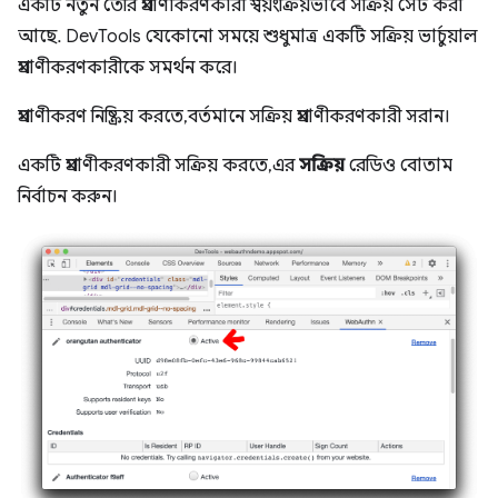
একটি নতুন তৈরি প্রমাণীকরণকারী স্বয়ংক্রিয়ভাবে সক্রিয় সেট করা
আছে. DevTools যেকোনো সময়ে শুধুমাত্র একটি সক্রিয় ভার্চুয়াল
প্রমাণীকরণকারীকে সমর্থন করে।
প্রমাণীকরণ নিষ্ক্রিয় করতে, বর্তমানে সক্রিয় প্রমাণীকরণকারী সরান।
একটি প্রমাণীকরণকারী সক্রিয় করতে, এর
সক্রিয়
রেডিও বোতাম
নির্বাচন করুন।