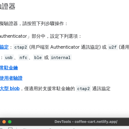
驗證器
擬驗證器，請按照下列步驟操作：
thenticator」
部分中，設定下列選項：
協定
：
ctap2
(用戶端至 Authenticator 通訊協定) 或
u2f
(通
：
usb
、
nfc
、
ble
或
internal
常駐金鑰
使用者驗證
型 blob
，僅適用於支援常駐金鑰的
ctap2
通訊協定