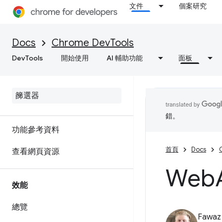
文件
個案研究
對 C/C++ WebAssembly 進行
偵錯
Docs
Chrome DevTools
DevTools
開始使用
AI 輔助功能
面板
網路
總覽
檢查網路活動
錯。
功能參考資料
首頁
Docs
查看網頁資源
Web
效能
總覽
Fawa