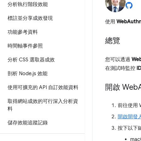
分析執行階段效能
標註並分享成效發現
使用
WebAuth
功能參考資料
總覽
時間軸事件參照
您可以透過
Web
分析 CSS 選取器成效
在測試時監控
I
剖析 Node
.
js 效能
開啟 Web
使用可擴充的 API 自訂效能資料
取得網站成效的可行深入分析資
前往使用 
料
開啟開發
儲存效能追蹤記錄
按下以下
ma