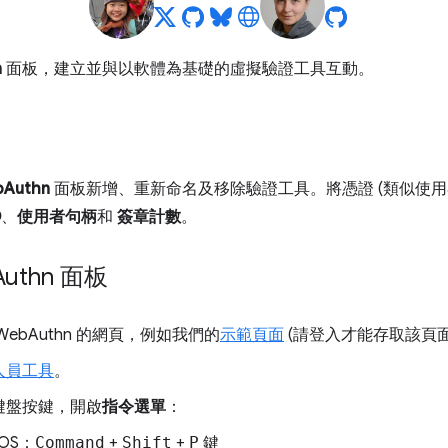
n
面板，建立並與以軟體為基礎的虛擬驗證工具互動。
Authn
面板新增、重新命名及移除驗證工具。將憑證 (類似使用者) 註冊
D
、
使用者句柄
和
簽章計數
。
Authn 面板
WebAuthn 的網頁，例如我們的
示範頁面
(請登入才能存取該頁面
人員工具
。
鍵盤按鍵，開啟
指令選單
：
cOS：
Command
+
Shift
+
P
鍵