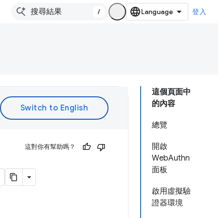
/
登入
這個頁面中
的內容
總覽
開啟
這對你有幫助嗎？
WebAuthn
面板
啟用虛擬驗
證器環境