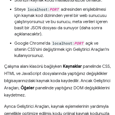
Sitenizin kaynak kodu masaüstünüzde olmalıdır.
Siteye
localhost:
PORT
adresinden erişilebilmesi
için kaynak kod dizininden yerel bir web sunucusu
çalıştırıyorsunuz ve bu sunucu, meta verileri içeren
basit bir JSON dosyası da sunuyor (daha sonra
açıklanacaktır).
Google Chrome'da
localhost:
PORT
açık ve
sitenin CSS'sini değiştirmek için Geliştirici Araçları'nı
kullanıyorsunuz.
Çalışma alanı klasörü bağlıyken
Kaynaklar
panelinde CSS,
HTML ve JavaScript dosyalarında yaptığınız değişiklikler
bilgisayarınızdaki kaynak koda kaydedilir. Ancak Geliştirici
Araçları,
Öğeler
panelinde yaptığınız DOM değişikliklerini
kaydetmez.
Ayrıca Geliştirici Araçları, kaynak eşlemelerinin yardımıyla
genellikle optimize edilmiş kodu orijinal kaynak kodunuzla