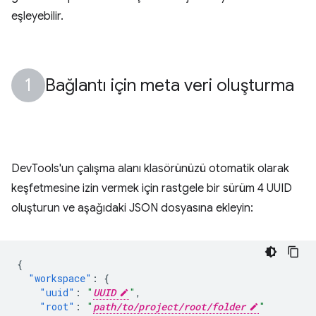
eşleyebilir.
Bağlantı için meta veri oluşturma
DevTools'un çalışma alanı klasörünüzü otomatik olarak
keşfetmesine izin vermek için rastgele bir sürüm 4 UUID
oluşturun ve aşağıdaki JSON dosyasına ekleyin:
{
"workspace"
:
{
"uuid"
:
"
UUID
"
,
"root"
:
"
path/to/project/root/folder
"