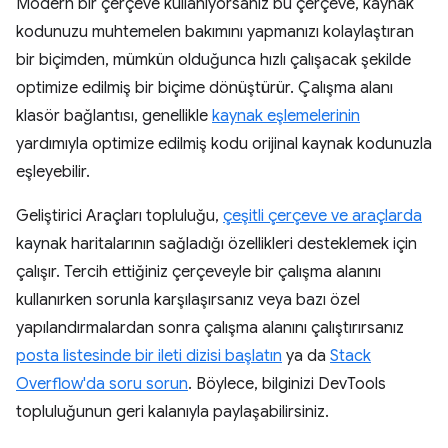
Modern bir çerçeve kullanıyorsanız bu çerçeve, kaynak
kodunuzu muhtemelen bakımını yapmanızı kolaylaştıran
bir biçimden, mümkün olduğunca hızlı çalışacak şekilde
optimize edilmiş bir biçime dönüştürür. Çalışma alanı
klasör bağlantısı, genellikle
kaynak eşlemelerinin
yardımıyla optimize edilmiş kodu orijinal kaynak kodunuzla
eşleyebilir.
Geliştirici Araçları topluluğu,
çeşitli çerçeve ve araçlarda
kaynak haritalarının sağladığı özellikleri desteklemek için
çalışır. Tercih ettiğiniz çerçeveyle bir çalışma alanını
kullanırken sorunla karşılaşırsanız veya bazı özel
yapılandırmalardan sonra çalışma alanını çalıştırırsanız
posta listesinde bir ileti dizisi başlatın
ya da
Stack
Overflow'da soru sorun
. Böylece, bilginizi DevTools
topluluğunun geri kalanıyla paylaşabilirsiniz.