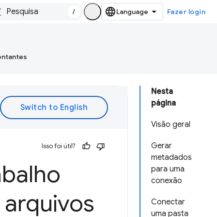
/
Fazer login
entantes
Nesta
página
Visão geral
Gerar
Isso foi útil?
metadados
abalho
para uma
conexão
 arquivos
Conectar
uma pasta