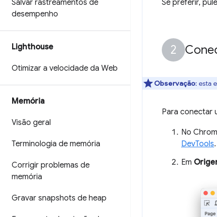
Salvar rastreamentos de
Se preferir, pu
desempenho
Lighthouse
Conec
Otimizar a velocidade da Web
Observação
:
esta e
Memória
Para conectar 
Visão geral
No Chrome
Terminologia de memória
DevTools
.
Em
Orige
Corrigir problemas de
memória
Gravar snapshots de heap