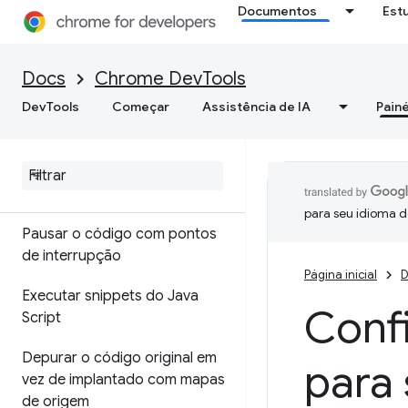
Referência da API
Documentos
Est
Referência da API Utilitários
Docs
Chrome DevTools
DevTools
Começar
Assistência de IA
Painé
Fontes
Visão geral
Depurar o Java
Script
para seu idioma d
Pausar o código com pontos
de interrupção
Página inicial
D
Executar snippets do Java
Conf
Script
Depurar o código original em
para 
vez de implantado com mapas
de origem