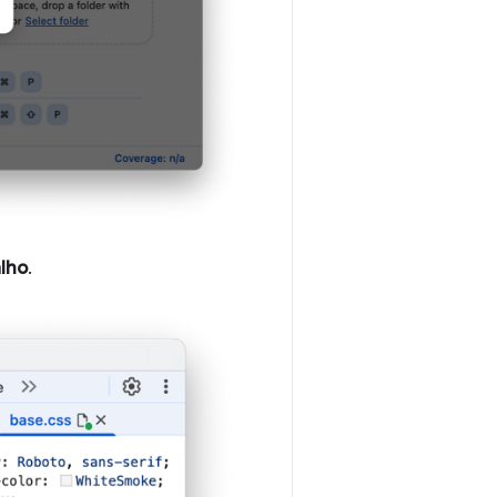
alho
.