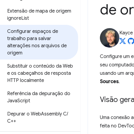
de o
Extensão de mapa de origem
ignore
List
Configurar espaços de
Kayce
trabalho para salvar
alterações nos arquivos de
origem
Configure um e
seu computador
Substituir o conteúdo da Web
e os cabeçalhos de resposta
usando um arqu
HTTP localmente
Sources
.
Referência da depuração do
Visão gera
Java
Script
Depurar o Web
Assembly C
/
Uma conexão au
C++
feita no DevTo