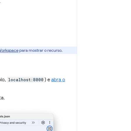
.
Workspace
para mostrar o recurso.
lo,
localhost:8000
) e
abra o
ta.