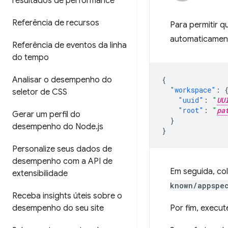
resultados de performance
Referência de recursos
Para permitir 
automaticament
Referência de eventos da linha
do tempo
Analisar o desempenho do
{
"workspace"
:
seletor de CSS
"uuid"
:
"
UU
"root"
:
"
pa
Gerar um perfil do
}
desempenho do Node
.
js
}
Personalize seus dados de
desempenho com a API de
Em seguida, co
extensibilidade
known/appspec
Receba insights úteis sobre o
desempenho do seu site
Por fim, execut