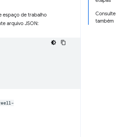
etapas
Consulte
e espaço de trabalho
também
nte arquivo JSON:
.well-