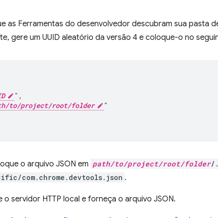
que as Ferramentas do desenvolvedor descubram sua pasta d
e, gere um UUID aleatório da versão 4 e coloque-o no segui
{
ID
"
,
th/to/project/root/folder
"
loque o arquivo JSON em
path/to/project/root/folder
/
ific/com.chrome.devtools.json
.
e o servidor HTTP local e forneça o arquivo JSON.