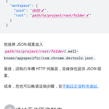
{
"workspace"
:
{
"uuid"
:
"
UUID
"
,
"root"
:
"
path/to/project/root/folder
"
}
}
然後將 JSON 檔案放入
path/to/project/root/folder
/.well-
known/appspecific/com.chrome.devtools.json
。
最後，請執行本機 HTTP 伺服器，並確保也提供 JSON 檔
案。
或者，您也可以略過這個步驟，並
手動設定資料夾連結
。