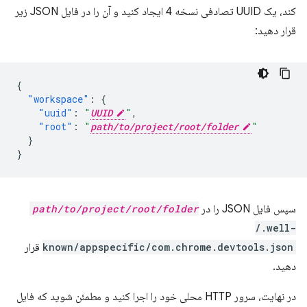
کند، یک UUID تصادفی نسخه 4 ایجاد کنید و آن را در فایل JSON زیر
قرار دهید:
{
"workspace"
:
{
"uuid"
:
"
UUID
"
,
"root"
:
"
path/to/project/root/folder
"
}
}
سپس فایل JSON را در
path/to/project/root/folder
/.well-
known/appspecific/com.chrome.devtools.json
قرار
دهید.
در نهایت، سرور HTTP محلی خود را اجرا کنید و مطمئن شوید که فایل