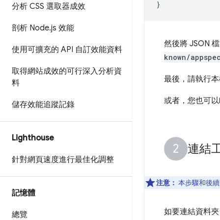
}
分析 CSS 選取器成效
剖析 Node
.
js 效能
然後將 JSON
使用可擴充的 API 自訂效能資料
known/appspec
取得網站成效的可行深入分析資
最後，請執行本機
料
或者，您也可以
儲存效能追蹤記錄
Lighthouse
連結
針對網頁速度進行最佳化調整
注意：
本步驟和後續
記憶體
如要連結資料夾
總覽