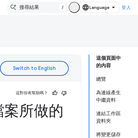
/
登入
這個頁面中
的內容
總覽
為連線產生
這對你有幫助嗎？
中繼資料
檔案所做的
連結工作區
資料夾
將變更儲存