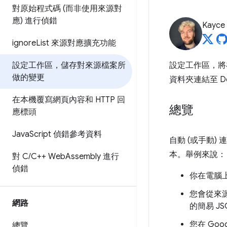
對原始程式碼 (而非使用來源對
應) 進行偵錯
Kayce
ignore
List 來源對應擴充功能
設定工作區，儲存對來源檔案所
設定工作區，將
做的變更
資料夾連結至 De
在本機覆寫網頁內容和 HTTP 回
總覽
應標頭
Java
Script 偵錯參考資料
自動 (或手動)
本。舉例來說：
對 C
/
C++ Web
Assembly 進行
偵錯
你在電腦
您會從來
網路
的簡易 JS
您在 Goog
總覽