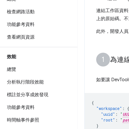
連結工作區資料夾
檢查網路活動
上的原始碼。不過
功能參考資料
此外，開發人員
查看網頁資源
效能
為連
總覽
如要讓 DevTo
分析執行階段效能
標註並分享成效發現
{
功能參考資料
"workspace"
:
"uuid"
:
"
UU
時間軸事件參照
"root"
:
"
pa
}