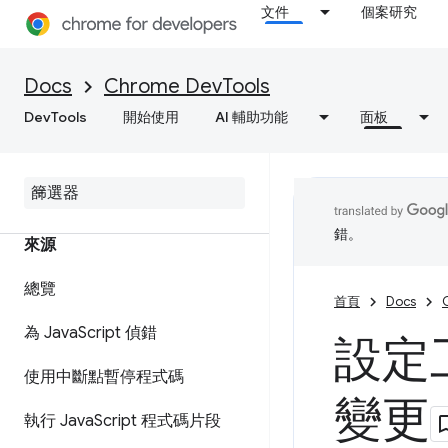
即時觀看 JavaScript
文件
個案研究
設定訊息格式與樣式
Docs
Chrome DevTools
功能參考資料
DevTools
開始使用
AI 輔助功能
面板
API 參考資料
公用程式 API 參考資料
錯。
來源
總覽
首頁
Docs
為 Java
Script 偵錯
設定
使用中斷點暫停程式碼
變更
執行 Java
Script 程式碼片段