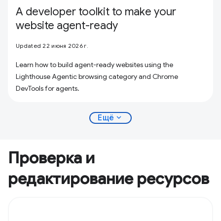
A developer toolkit to make your
website agent-ready
Updated 22 июня 2026 г.
Learn how to build agent-ready websites using the
Lighthouse Agentic browsing category and Chrome
DevTools for agents.
expand_more
Ещё
Проверка и
редактирование ресурсов