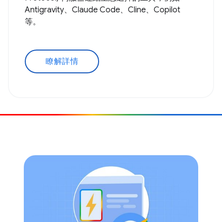
Antigravity、Claude Code、Cline、Copilot
等。
瞭解詳情