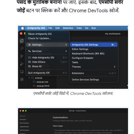
पसंद के मुताबिक बनाना
पर जाएं. इसके बाद,
एमसीपी सर्वर
जोड़ें
बटन पर क्लिक करें और Chrome DevTools खोजें.
एमसीपी सर्वर जोड़ें विंडो में, Chrome DevTools खोजना.