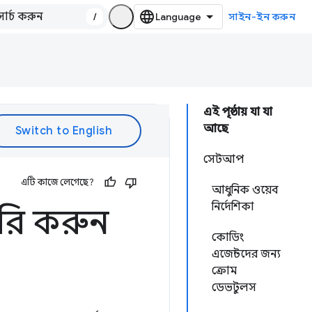
/
সাইন-ইন করুন
এই পৃষ্ঠায় যা যা
আছে
সেটআপ
এটি কাজে লেগেছে?
আধুনিক ওয়েব
নির্দেশিকা
ৈরি করুন
কোডিং
এজেন্টদের জন্য
ক্রোম
ডেভটুলস