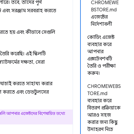
রে। তবে, তাদের পূর্ণ
CHROMEWE
BSTORE.md
ট এবং সরঞ্জাম সরবরাহ করতে
এজেন্টের
নির্দেশাবলী
করতে হয় এবং কীভাবে সেগুলি
কোডিং এজেন্ট
ব্যবহার করে
আপনার
ৈরি করেছি। এই স্কিলটি
এক্সটেনশনটি
াটফর্মের দক্ষতা, সেরা
তৈরি ও পরীক্ষা
করুন।
 যাচাই করতে সাহায্য করার
CHROMEWEBS
িবাগ করতে এবং ডেভটুলসের
TORE.md
ব্যবহার করে
বিতরণ প্রক্রিয়াকে
ুলি আপনার এজেন্টদের বিশেষায়িত তথ্যে
আরও সহজ
করার জন্য কিছু
উদাহরণ নিচে