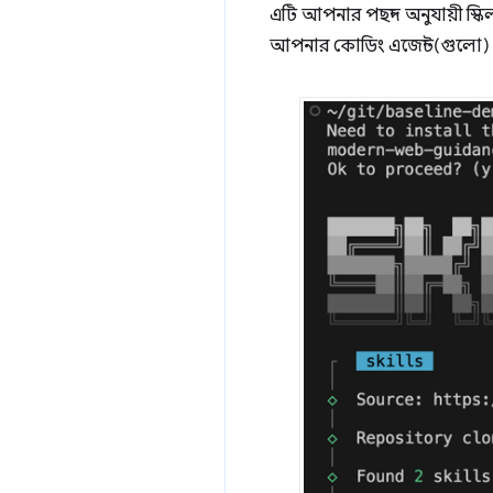
এটি আপনার পছন্দ অনুযায়ী স্
আপনার কোডিং এজেন্ট(গুলো) ন