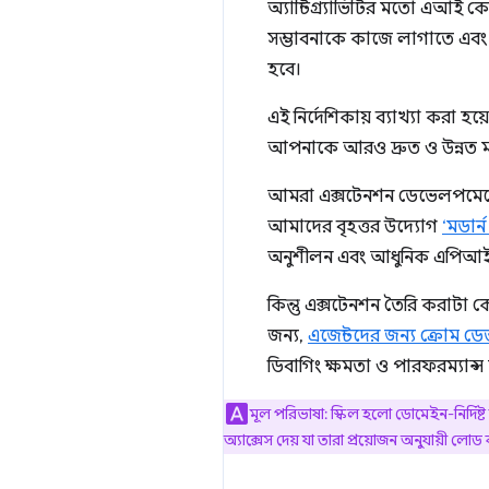
অ্যান্টিগ্র্যাভিটির মতো এআই 
সম্ভাবনাকে কাজে লাগাতে এবং
হবে।
এই নির্দেশিকায় ব্যাখ্যা কর
আপনাকে আরও দ্রুত ও উন্নত ম
আমরা এক্সটেনশন ডেভেলপমেন্টে
আমাদের বৃহত্তর উদ্যোগ
‘মডার্
অনুশীলন এবং আধুনিক এপিআই প
কিন্তু এক্সটেনশন তৈরি করাটা
জন্য,
এজেন্টদের জন্য ক্রোম ড
ডিবাগিং ক্ষমতা ও পারফরম্যান্স 
মূল পরিভাষা: স্কিল হলো ডোমেইন-নির্দি
অ্যাক্সেস দেয় যা তারা প্রয়োজন অনুযায়ী ল