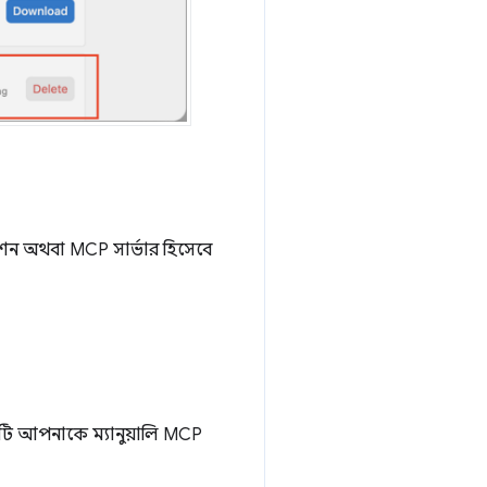
শন অথবা MCP সার্ভার হিসেবে
এটি আপনাকে ম্যানুয়ালি MCP