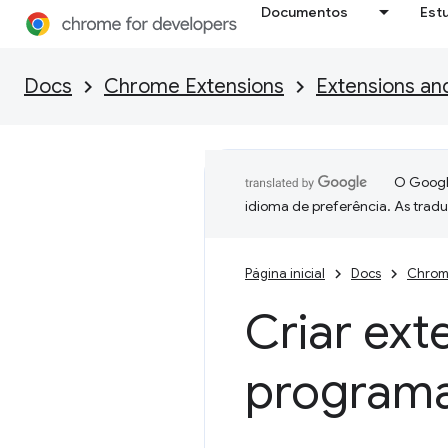
Documentos
Est
Docs
Chrome Extensions
Extensions an
O Google
idioma de preferência. As trad
Página inicial
Docs
Chrom
Criar ex
program