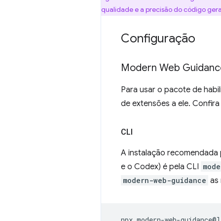
qualidade e a precisão do código ger
Configuração
Modern Web Guidanc
Para usar o pacote de habi
de extensões a ele. Confir
CLI
A instalação recomendada p
e o Codex) é pela CLI
mode
modern-web-guidance
as 
npx
modern-web-guidance@l