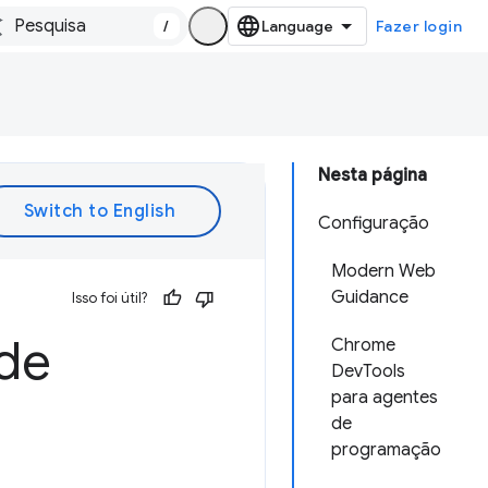
/
Fazer login
Nesta página
Configuração
Modern Web
Guidance
Isso foi útil?
 de
Chrome
DevTools
para agentes
de
programação