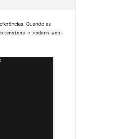
referências. Quando as
extensions
e
modern-web-