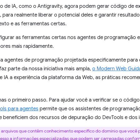
 de IA, como o Antigravity, agora podem gerar código de e
 para realmente liberar o potencial deles e garantir resultado
exto e as ferramentas certas.
nfigurar as ferramentas certas nos agentes de programação 
hores mais rapidamente.
ra agentes de programação projetada especificamente para 
faz parte da nossa iniciativa mais ampla,
o Modern Web Guid
 IA a experiência da plataforma da Web, as práticas recom
as o primeiro passo. Para ajudar você a verificar se o códig
ls para agentes
permite que os assistentes de programaçã
e beneficiem dos recursos de depuração do DevTools e dos i
são arquivos que contêm conhecimento específico do domínio que você 
cesso a informações especializadas que podem ser carregadas confor