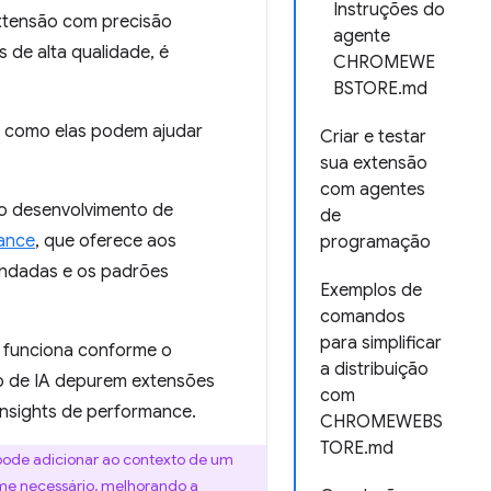
Instruções do
xtensão com precisão
agente
s de alta qualidade, é
CHROMEWE
BSTORE.md
e como elas podem ajudar
Criar e testar
sua extensão
com agentes
o desenvolvimento de
de
ance
, que oferece aos
programação
endadas e os padrões
Exemplos de
comandos
para simplificar
o funciona conforme o
a distribuição
o de IA depurem extensões
com
nsights de performance.
CHROMEWEBS
TORE.md
pode adicionar ao contexto de um
me necessário, melhorando a