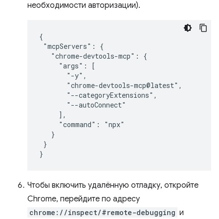
необходимости авторизации).
{

 "mcpServers": {

   "chrome-devtools-mcp": {

     "args": [

       "-y",

       "chrome-devtools-mcp@latest",

       "--categoryExtensions",

       "--autoConnect"

     ],

     "command": "npx"

   }

 }

Чтобы включить удалённую отладку, откройте
Chrome, перейдите по адресу
chrome://inspect/#remote-debugging
и