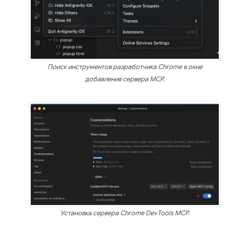
Поиск инструментов разработчика Chrome в окне
добавления сервера MCP.
Установка сервера Chrome DevTools MCP.