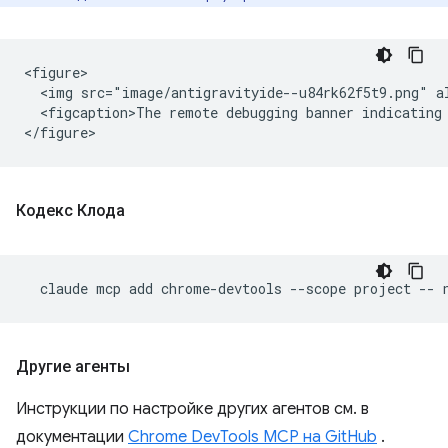
<figure>

  <img src="image/antigravityide--u84rk62f5t9.png" a
  <figcaption>The remote debugging banner indicating 
Кодекс Клода
claude
mcp
add
chrome-devtools
--scope
project
--
Другие агенты
Инструкции по настройке других агентов см. в
документации
Chrome DevTools MCP на GitHub
.