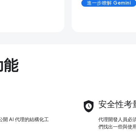
進一步瞭解 Gemini
功能
safety_check
安全性考
開 AI 代理的結構化工
代理開發人員必
們找出一些與使用