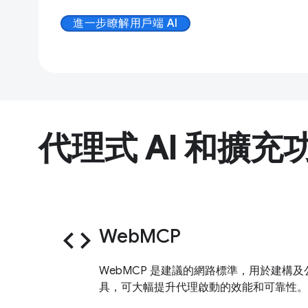
進一步瞭解用戶端 AI
代理式 AI 和擴充
code
WebMCP
WebMCP 是建議的網路標準，用於建構及公
具，可大幅提升代理啟動的效能和可靠性。