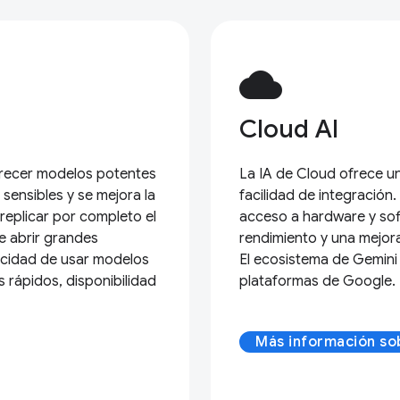
cloud
Cloud AI
ofrecer modelos potentes
La IA de Cloud ofrece u
 sensibles y se mejora la
facilidad de integración
 replicar por completo el
acceso a hardware y sof
e abrir grandes
rendimiento y una mejora
acidad de usar modelos
El ecosistema de Gemini
 rápidos, disponibilidad
plataformas de Google.
Más información so