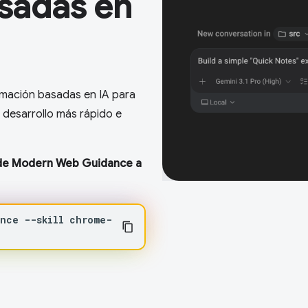
sadas en
mación basadas en IA para
 desarrollo más rápido e
esde Modern Web Guidance a
ance
--skill
chrome-