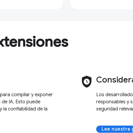
xtensiones
safety_check
Consider
ara compilar y exponer
Los desarrollad
 de IA. Esto puede
responsables y s
 la confiabilidad de la
seguridad relev
Lee nuestra 